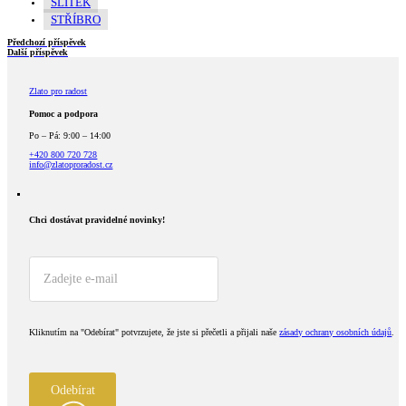
SLITEK
STŘÍBRO
Předchozí příspěvek
Další příspěvek
Zlato pro radost
Pomoc a podpora
Po – Pá: 9:00 – 14:00
+420 800 720 728
info@zlatoproradost.cz
Chci dostávat pravidelné novinky!​
Kliknutím na "Odebírat" potvrzujete, že jste si přečetli a přijali naše
zásady ochrany osobních údajů
.
Odebírat