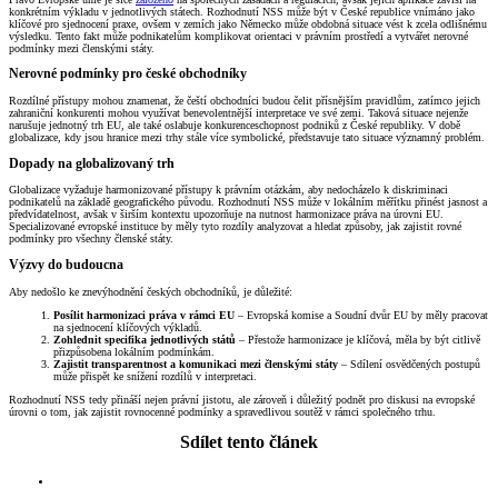
konkrétním výkladu v jednotlivých státech. Rozhodnutí NSS může být v České republice vnímáno jako
klíčové pro sjednocení praxe, ovšem v zemích jako Německo může obdobná situace vést k zcela odlišnému
výsledku. Tento fakt může podnikatelům komplikovat orientaci v právním prostředí a vytvářet nerovné
podmínky mezi členskými státy.
Nerovné podmínky pro české obchodníky
Rozdílné přístupy mohou znamenat, že čeští obchodníci budou čelit přísnějším pravidlům, zatímco jejich
zahraniční konkurenti mohou využívat benevolentnější interpretace ve své zemi. Taková situace nejenže
narušuje jednotný trh EU, ale také oslabuje konkurenceschopnost podniků z České republiky. V době
globalizace, kdy jsou hranice mezi trhy stále více symbolické, představuje tato situace významný problém.
Dopady na globalizovaný trh
Globalizace vyžaduje harmonizované přístupy k právním otázkám, aby nedocházelo k diskriminaci
podnikatelů na základě geografického původu. Rozhodnutí NSS může v lokálním měřítku přinést jasnost a
předvídatelnost, avšak v širším kontextu upozorňuje na nutnost harmonizace práva na úrovni EU.
Specializované evropské instituce by měly tyto rozdíly analyzovat a hledat způsoby, jak zajistit rovné
podmínky pro všechny členské státy.
Výzvy do budoucna
Aby nedošlo ke znevýhodnění českých obchodníků, je důležité:
Posílit harmonizaci práva v rámci EU
– Evropská komise a Soudní dvůr EU by měly pracovat
na sjednocení klíčových výkladů.
Zohlednit specifika jednotlivých států
– Přestože harmonizace je klíčová, měla by být citlivě
přizpůsobena lokálním podmínkám.
Zajistit transparentnost a komunikaci mezi členskými státy
– Sdílení osvědčených postupů
může přispět ke snížení rozdílů v interpretaci.
Rozhodnutí NSS tedy přináší nejen právní jistotu, ale zároveň i důležitý podnět pro diskusi na evropské
úrovni o tom, jak zajistit rovnocenné podmínky a spravedlivou soutěž v rámci společného trhu.
Sdílet tento článek