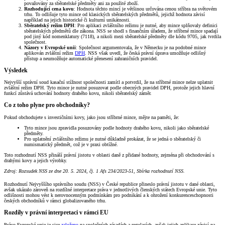
považovány za sběratelské předměty ani za použité zboží.
Rozhodující cena kovu
: Hodnota těchto mincí je většinou určována cenou stříbra na světovém
trhu. To odlišuje tyto mince od klasických sběratelských předmětů, jejichž hodnota závisí
například na jejich historické či kulturní unikátnosti.
Sběratelský režim DPH
: Pro aplikaci zvláštního režimu je nutné, aby mince splňovaly definici
sběratelských předmětů dle zákona. NSS se shodl s finančním úřadem, že stříbrné mince spadají
pod jiný kód nomenklatury (7118), a nikoli mezi sběratelské předměty dle kódu 9705, jak tvrdila
společnost.
Názory v Evropské unii
: Společnost argumentovala, že v Německu je na podobné mince
aplikován zvláštní režim
DPH
. NSS však uvedl, že česká právní úprava umožňuje odlišný
přístup a neumožňuje automatické přenesení zahraničních pravidel.
Výsledek
Nejvyšší správní soud kasační stížnost společnosti zamítl a potvrdil, že na stříbrné mince nelze uplatnit
zvláštní režim DPH. Tyto mince je nutné posuzovat podle obecných pravidel DPH, protože jejich hlavní
funkcí zůstává uchování hodnoty drahého kovu, nikoli sběratelský záměr.
Co z toho plyne pro obchodníky?
Pokud obchodujete s investičními kovy, jako jsou stříbrné mince, mějte na paměti, že:
Tyto mince jsou zpravidla posuzovány podle hodnoty drahého kovu, nikoli jako sběratelské
předměty.
Pro uplatnění zvláštního režimu je nutné důkladně prokázat, že se jedná o sběratelský či
numismatický předmět, což je v praxi obtížné.
Toto rozhodnutí NSS přináší právní jistotu v oblasti daně z přidané hodnoty, zejména při obchodování s
drahými kovy a jejich výrobky.
Zdroj: Rozsudek NSS ze dne 20. 5. 2024, čj. 1 Afs 234/2023-51, Sbírka rozhodnutí NSS.
Rozhodnutí Nejvyššího správního soudu (NSS) v České republice přineslo právní jistotu v dané oblasti,
avšak ukázalo zároveň na rozdílné interpretace práva v jednotlivých členských státech Evropské unie. Tyto
odlišnosti mohou vést k nerovnocenným podmínkám pro podnikání a k ohrožení konkurenceschopnosti
českých obchodníků v rámci globalizovaného trhu.
Rozdíly v právní interpretaci v rámci EU
Právo Evropské unie je sice
založeno
na společných zásadách a regulacích, avšak jejich aplikace závisí na