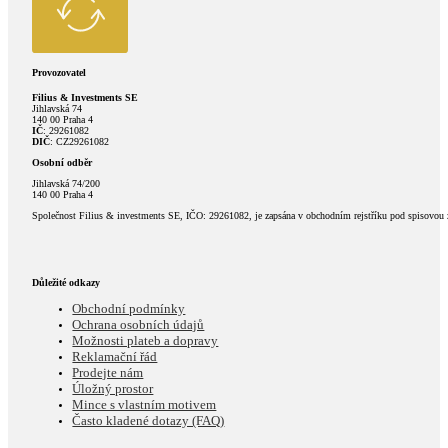
Provozovatel
Filius & Investments SE
Jihlavská 74
140 00 Praha 4
IČ
: 29261082
DIČ
: CZ29261082
Osobní odběr
Jihlavská 74/200
140 00 Praha 4
Společnost Filius & investments SE, IČO: 29261082, je zapsána v obchodním rejstříku pod spisovou
Důležité odkazy
Obchodní podmínky
Ochrana osobních údajů
Možnosti plateb a dopravy
Reklamační řád
Prodejte nám
Úložný prostor
Mince s vlastním motivem
Často kladené dotazy (FAQ)