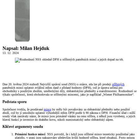
Napsal: Milan Hejduk
13. 12. 2024
Dne 20. května 2024 rozhodl Nejvyšší správní soud (NSS) o otázce, zda lze při prodeji
stříbrných
pamětních mincí uplatnit zvláštní režim daně z přidané hodnoty (DPH), což je úprava určená pro
obchodníky s použitým zbožím, uměleckými díly, sběratelskými předměty a starožitnostmi. Rozhodnutí se
týkalo společnosti, která obchodovala se stříbrnými mincemi, jako je například „Wiener Philharmoniker“.
Podstata sporu
Společnost tvrdila, že prodávané
mince
by měly být považovány za sběratelské předměty nebo použité
zboží, což by jí umožnilo uplatnit výhodnější režim DPH podle § 90 zákona o DPH. Finanční úřad i nižší
soudy však zastávaly názor, že mince jsou primárně vázány na cenu stříbra, z něhož jsou vyrobeny, a jejich
hlavní funkcí je investice do drahého kovu, nikoli numismatický nebo sběratelský zájem.
Klíčové argumenty soudu
Primární funkce mincí
: NSS potvrdil, že i když jsou stříbrné mince teoreticky použitelné jako
platidlo, v praxi jsou nakupovány především kvůli hodnotě stříbra, které obsahují. Proto nejsou