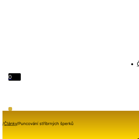
0
/
Články
/
Puncování stříbrných šperků