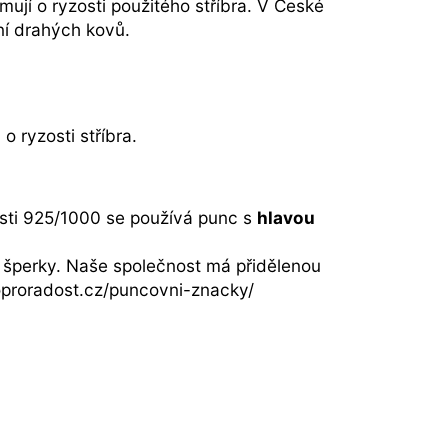
rmují o ryzosti použitého stříbra. V České
ní drahých kovů.
 ryzosti stříbra.
zosti 925/1000 se používá punc s
hlavou
 šperky. Naše společnost má přidělenou
oproradost.cz/puncovni-znacky/