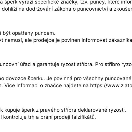
a šperk vyrazí specifické značky, tzv. puncy, které info
 dohlíží na dodržování zákona o puncovnictví a zkouše
 být opatřeny puncem.
nemusí, ale prodejce je povinen informovat zákazníka o
uncovní úřad a garantuje ryzost stříbra. Pro stříbro ry
ebo dovozce šperku. Je povinná pro všechny puncované
. Více informaci o značce najdete na https://www.zlat
ík kupuje šperk z pravého stříbra deklarované ryzosti.
ontroluje trh a brání prodeji falzifikátů.