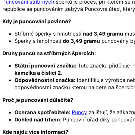
Puncování stříbrných
šperků je proces, při kterém se n
republice se puncováním zabývá Puncovní úřad, který
Kdy je puncování povinné?
Stříbrné šperky s hmotností
nad 3,49 gramu
musí
Šperky s hmotností
do 3,49 gramu
puncovány být 
Druhy punců na stříbrných špercích:
Státní puncovní značka:
Tuto značku přiděluje P
kamzíka a číslicí 2.
Odpovědnostní značka:
Identifikuje výrobce n
odpovědnostní značku kterou najdete na špercích
Proč je puncování důležité?
Ochrana spotřebitele:
Puncy
zajišťují, že zákazn
Dohled nad trhem:
Puncovní úřad díky puncování k
Kde najdu více informací?