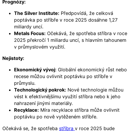
Prognózy:
The Silver Institute:
Předpovídá, že celková
poptávka po stříbře v roce 2025 dosáhne 1,27
miliardy uncí.
Metals Focus:
Očekává, že spotřeba stříbra v roce
2025 překročí 1 miliardu uncí, s hlavním tahounem
v průmyslovém využití.
Nejistoty:
Ekonomický vývoj:
Globální ekonomický růst nebo
recese můžou ovlivnit poptávku po stříbře v
průmyslu.
Technologický pokrok:
Nové technologie můžou
vést k efektivnějšímu využití stříbra nebo k jeho
nahrazení jinými materiály.
Recyklace:
Míra recyklace stříbra může ovlivnit
poptávku po nově vytěženém stříbře.
Očekává se, že spotřeba
stříbra
v roce 2025 bude