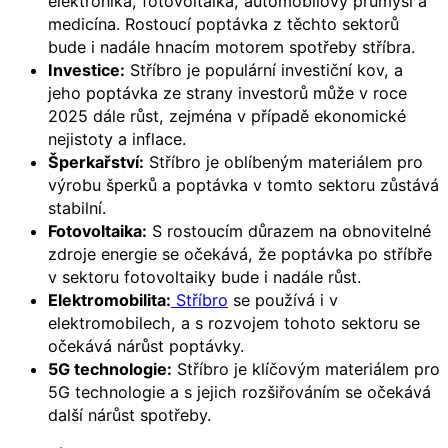
elektronika, fotovoltaika, automobilový průmysl a
medicína. Rostoucí poptávka z těchto sektorů
bude i nadále hnacím motorem spotřeby stříbra.
Investice:
Stříbro je populární investiční kov, a
jeho poptávka ze strany investorů může v roce
2025 dále růst, zejména v případě ekonomické
nejistoty a inflace.
Šperkařství:
Stříbro je oblíbeným materiálem pro
výrobu šperků a poptávka v tomto sektoru zůstává
stabilní.
Fotovoltaika:
S rostoucím důrazem na obnovitelné
zdroje energie se očekává, že poptávka po stříbře
v sektoru fotovoltaiky bude i nadále růst.
Elektromobilita:
Stříbro
se používá i v
elektromobilech, a s rozvojem tohoto sektoru se
očekává nárůst poptávky.
5G technologie:
Stříbro je klíčovým materiálem pro
5G technologie a s jejich rozšiřováním se očekává
další nárůst spotřeby.