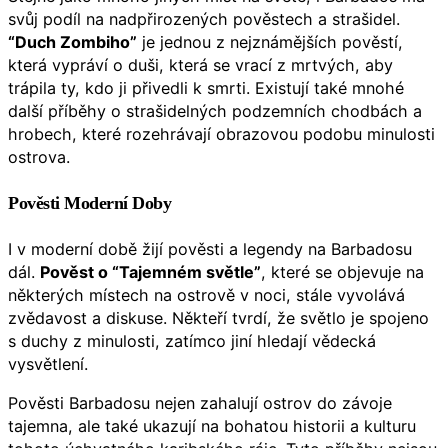
svůj podíl na nadpřirozených pověstech a strašidel.
“Duch Zombiho”
je jednou z nejznámějších pověstí,
která vypráví o duši, která se vrací z mrtvých, aby
trápila ty, kdo ji přivedli k smrti. Existují také mnohé
další příběhy o strašidelných podzemních chodbách a
hrobech, které rozehrávají obrazovou podobu minulosti
ostrova.
Pověsti Moderní Doby
I v moderní době žijí pověsti a legendy na Barbadosu
dál.
Pověst o “Tajemném světle”
, které se objevuje na
některých místech na ostrově v noci, stále vyvolává
zvědavost a diskuse. Někteří tvrdí, že světlo je spojeno
s duchy z minulosti, zatímco jiní hledají vědecká
vysvětlení.
Pověsti Barbadosu nejen zahalují ostrov do závoje
tajemna, ale také ukazují na bohatou historii a kulturu