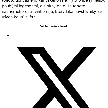
tohoto úchvatného karibského ráje. Tyto příběhy nejsou
pouhými legendami, ale okny do duše tohoto
nádherného ostrovního ráje, který láká návštěvníky ze
všech koutů světa.
Sdílet tento článek