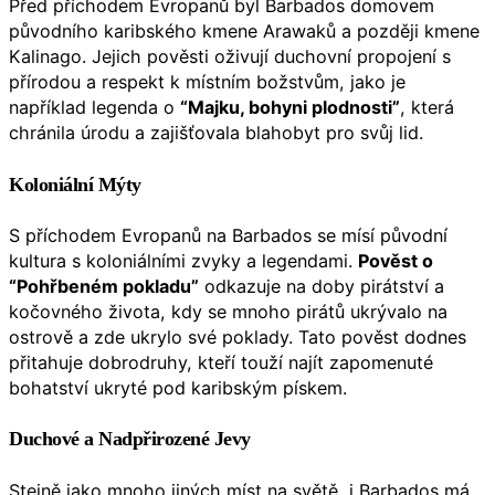
Před příchodem Evropanů byl Barbados domovem
původního karibského kmene Arawaků a později kmene
Kalinago. Jejich pověsti oživují duchovní propojení s
přírodou a respekt k místním božstvům, jako je
například legenda o
“Majku, bohyni plodnosti”
, která
chránila úrodu a zajišťovala blahobyt pro svůj lid.
Koloniální Mýty
S příchodem Evropanů na Barbados se mísí původní
kultura s koloniálními zvyky a legendami.
Pověst o
“Pohřbeném pokladu”
odkazuje na doby pirátství a
kočovného života, kdy se mnoho pirátů ukrývalo na
ostrově a zde ukrylo své poklady. Tato pověst dodnes
přitahuje dobrodruhy, kteří touží najít zapomenuté
bohatství ukryté pod karibským pískem.
Duchové a Nadpřirozené Jevy
Stejně jako mnoho jiných míst na světě, i Barbados má