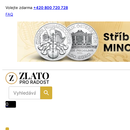
Volejte zdarma
+420 800 720 728
FAQ
0