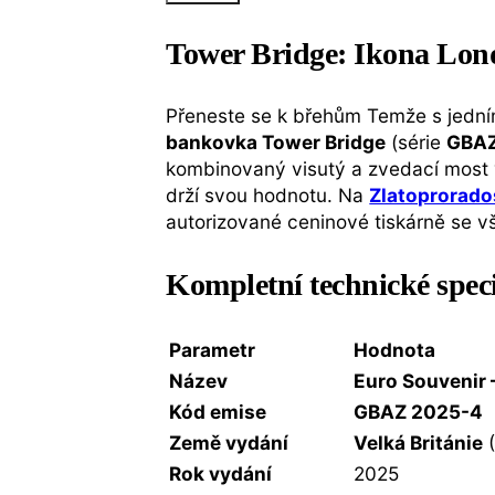
Tower Bridge: Ikona Lond
Přeneste se k břehům Temže s jední
bankovka Tower Bridge
(série
GBAZ
kombinovaný visutý a zvedací most v
drží svou hodnotu. Na
Zlatoprorado
autorizované ceninové tiskárně se v
Kompletní technické spec
Parametr
Hodnota
Název
Euro Souvenir 
Kód emise
GBAZ 2025-4
Země vydání
Velká Británie
(
Rok vydání
2025