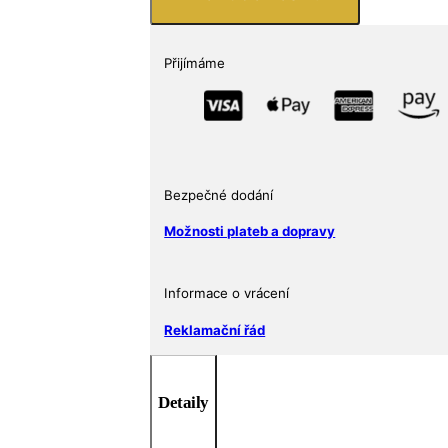
0
Euro
suvenýrová
Přijímáme
bankovka
2025
LONDÝN:
TOWER
BRIDGE
Bezpečné dodání
GBAZ
2025-
Možnosti plateb a dopravy
4
množství
Informace o vrácení
Reklamační řád
Detaily