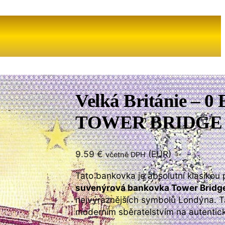
Velká Británie – 
TOWER BRIDGE 
9.59
€
(
EUR
)
včetně DPH
Tato bankovka je absolutní klasikou 
suvenýrová bankovka Tower Bridg
nejvýraznějších symbolů Londýna. Ta
moderním sběratelstvím na autenti