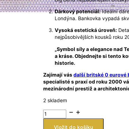
Dárkový potenciál:
Ideální dár
Londýna. Bankovka vypadá skvě
Vysoká estetická úroveň:
Detai
nejpůsobivějších kousků roku 2
„Symbol síly a elegance nad T
a kráse. Objednejte si tento 
historie.
Zajímají vás
další britské 0 eurové
specialisté s praxí od roku 2000 v
mezinárodní prestiž a architekton
2 skladem
Velká
Británie
–
Vložit do košíku