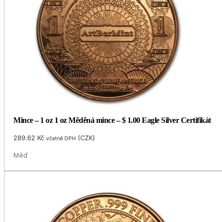
Mince – 1 oz 1 oz Měděná mince – $ 1.00 Eagle Silver Certifikát
289.62
Kč
(
CZK
)
včetně DPH
Měď