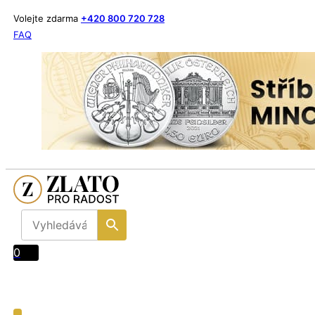
Volejte zdarma
+420 800 720 728
FAQ
0