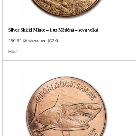
Silver Shield Mince – 1 oz Měděná – sova velká
289.62
Kč
(
CZK
)
včetně DPH
Měď