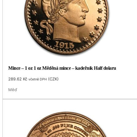
Mince – 1 oz 1 oz Měděná mince – kadeřník Half dolaru
289.62
Kč
(
CZK
)
včetně DPH
Měď