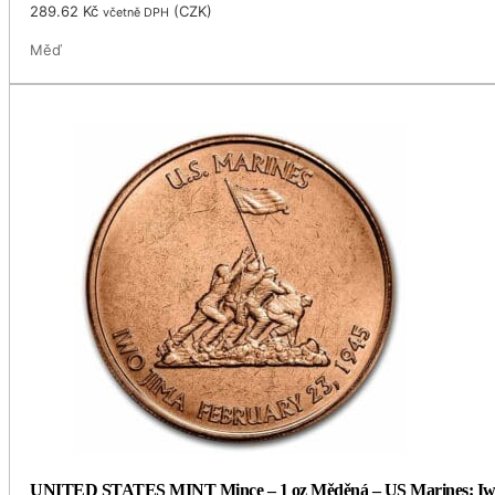
289.62
Kč
(
CZK
)
včetně DPH
Měď
UNITED STATES MINT Mince – 1 oz Měděná – US Marines: Iw