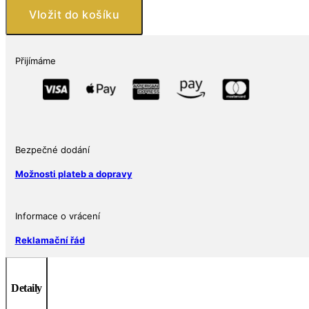
1
Vložit do košíku
oz
Měděná
mince
Přijímáme
LIBERTY
OR
DEATH
(Patrick
Henry
Bezpečné dodání
–
Svoboda
Možnosti plateb a dopravy
nebo
smrt)
Cu
Informace o vrácení
999
Reklamační řád
množství
Detaily