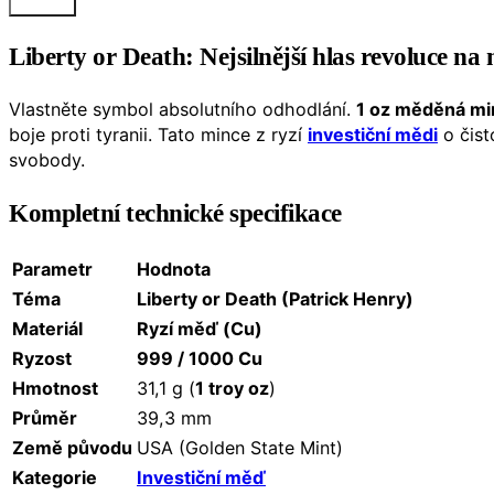
Liberty or Death: Nejsilnější hlas revoluce na
Vlastněte symbol absolutního odhodlání.
1 oz měděná min
boje proti tyranii. Tato mince z ryzí
investiční mědi
o čis
svobody.
Kompletní technické specifikace
Parametr
Hodnota
Téma
Liberty or Death (Patrick Henry)
Materiál
Ryzí měď (Cu)
Ryzost
999 / 1000 Cu
Hmotnost
31,1 g (
1 troy oz
)
Průměr
39,3 mm
Země původu
USA (Golden State Mint)
Kategorie
Investiční měď