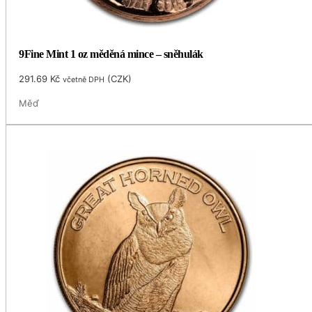
9Fine Mint 1 oz měděná mince – sněhulák
291.69
Kč
(
CZK
)
včetně DPH
Měď