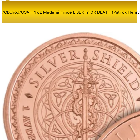
/
Obchod
/
USA – 1 oz Měděná mince LIBERTY OR DEATH (Patrick Henry