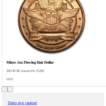
Mince :1oz Flowing Hair Dollar
291.41
Kč
(
CZK
)
včetně DPH
Měď
Zlato pro radost