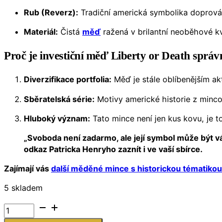
Rub (Reverz):
Tradiční americká symbolika doprová
Materiál:
Čistá
měď
ražená v brilantní neoběhové kva
Proč je investiční měď Liberty or Death sprá
Diverzifikace portfolia:
Měď je stále oblíbenějším a
Sběratelská série:
Motivy americké historie z minco
Hluboký význam:
Tato mince není jen kus kovu, je t
„Svoboda není zadarmo, ale její symbol může být vá
odkaz Patricka Henryho zaznít i ve vaší sbírce.
Zajímají vás
další měděné mince s historickou tématikou 
5 skladem
USA
–