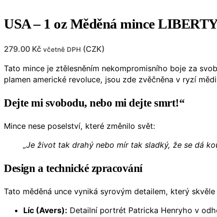
USA – 1 oz Měděná mince LIBERTY
279.00
Kč
(
CZK
)
včetně DPH
Tato mince je ztělesněním nekompromisního boje za svob
plamen americké revoluce, jsou zde zvěčněna v ryzí mědi
Dejte mi svobodu, nebo mi dejte smrt!“
Mince nese poselství, které změnilo svět:
„Je život tak drahý nebo mír tak sladký, že se dá k
Design a technické zpracování
Tato měděná unce vyniká syrovým detailem, který skvěle d
Líc (Avers):
Detailní portrét Patricka Henryho v od