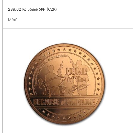
289.62
Kč
(
CZK
)
včetně DPH
Měď