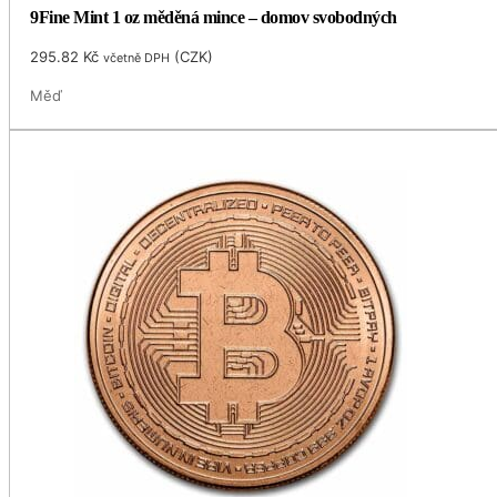
9Fine Mint 1 oz měděná mince – domov svobodných
295.82
Kč
(
CZK
)
včetně DPH
Měď