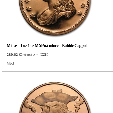
Mince – 1 oz 1 oz Měděná mince – Bubble Capped
289.62
Kč
(
CZK
)
včetně DPH
Měď