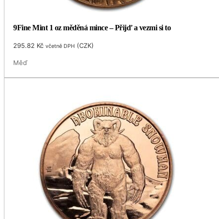
9Fine Mint 1 oz měděná mince – Přijď a vezmi si to
295.82
Kč
(
CZK
)
včetně DPH
Měď