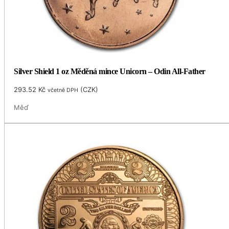
Silver Shield 1 oz Měděná mince Unicorn – Odin All-Father
293.52
Kč
(
CZK
)
včetně DPH
Měď