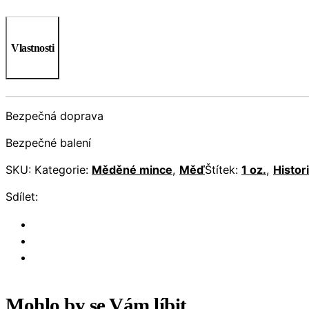
Vlastnosti
Bezpečná doprava
Bezpečné balení
SKU:
Kategorie:
Měděné mince
,
Měď
Štítek:
1 oz.
,
Histor
Sdílet:
Mohlo by se Vám líbit