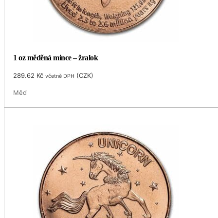
1 oz měděná mince – žralok
289.62
Kč
(
CZK
)
včetně DPH
Měď