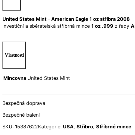
United States Mint – American Eagle 1 oz stříbra 2008
Investiční a sběratelská stříbrná mince
1 oz .999
z řady
A
Vlastnosti
Mincovna
United States Mint
Bezpečná doprava
Bezpečné balení
SKU:
15387622
Kategorie:
USA
,
Stříbro
,
Stříbrné mince