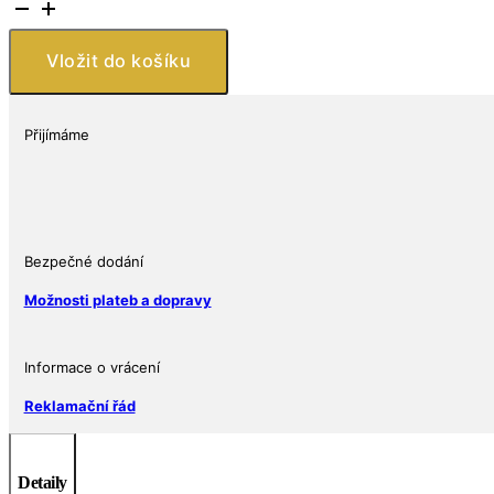
STATES
MINT
Stříbrná
Vložit do košíku
mince
American
Eagle
Přijímáme
1
Oz
2008
množství
Bezpečné dodání
Možnosti plateb a dopravy
Informace o vrácení
Reklamační řád
Detaily