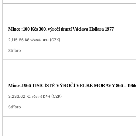
Mince :100 Kčs 300. výročí úmrtí Václava Hollara 1977
2,115.66
Kč
(
CZK
)
včetně DPH
Stříbro
Mince-1966 TISÍCÍSTÉ VÝROČÍ VELKÉ MORAVY 866 – 196
3,233.62
Kč
(
CZK
)
včetně DPH
Stříbro