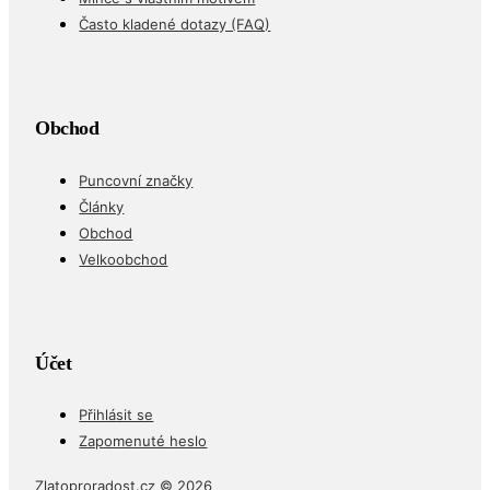
Často kladené dotazy (FAQ)
Obchod
Puncovní značky
Články
Obchod
Velkoobchod
Účet
Přihlásit se
Zapomenuté heslo
Zlatoproradost.cz © 2026