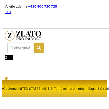
Volejte zdarma
+420 800 720 728
FAQ
0
/
Obchod
/
UNITED STATES MINT Stříbrná mince American Eagle 1 Oz 2