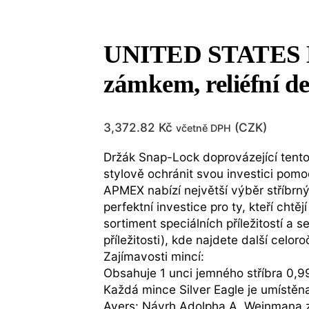
UNITED STATES MI
zámkem, reliéfní de
3,372.82
Kč
(
CZK
)
včetně DPH
Držák Snap-Lock doprovázející tento 
stylově ochránit svou investici po
APMEX nabízí největší výběr stříbrný
perfektní investice pro ty, kteří cht
sortiment speciálních příležitostí a 
příležitosti), kde najdete další celor
Zajímavosti mincí:
Obsahuje 1 unci jemného stříbra 0,9
Každá mince Silver Eagle je umístě
Avers: Návrh Adolpha A. Weinmana zo