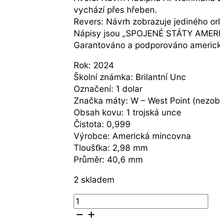
vychází přes hřeben.
Revers: Návrh zobrazuje jediného orla
Nápisy jsou „SPOJENÉ STÁTY AMER
Garantováno a podporováno americ
Rok: 2024
Školní známka: Brilantní Unc
Označení: 1 dolar
Značka máty: W – West Point (nezo
Obsah kovu: 1 trojská unce
Čistota: 0,999
Výrobce: Americká mincovna
Tloušťka: 2,98 mm
Průměr: 40,6 mm
2 skladem
UNITED
STATES