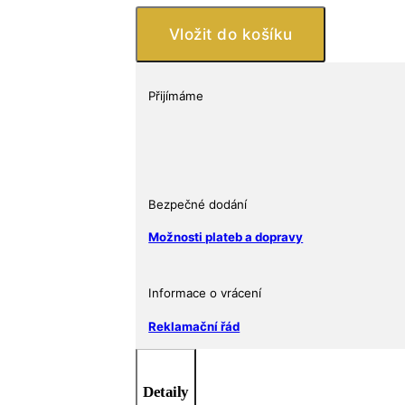
MINT
2024
Vložit do košíku
1
oz
Silver
Přijímáme
Eagle
–
se
západkovým
zámkem,
Bezpečné dodání
reliéfní
Možnosti plateb a dopravy
design
Orel
množství
Informace o vrácení
Reklamační řád
Detaily