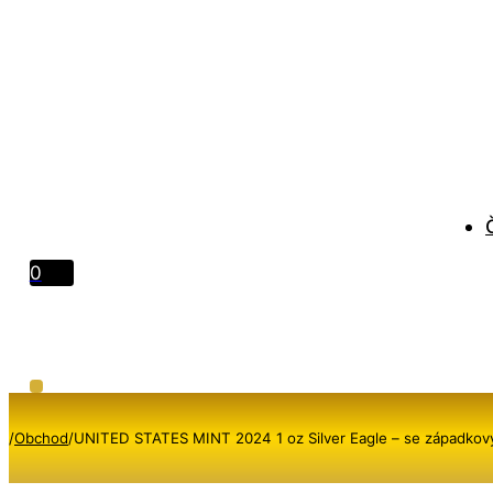
0
/
Obchod
/
UNITED STATES MINT 2024 1 oz Silver Eagle – se západkový