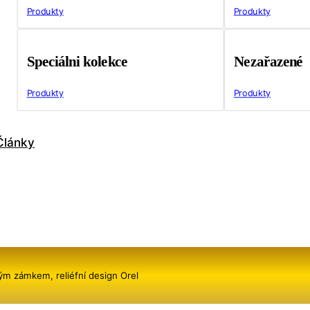
Produkty
Produkty
Speciálni kolekce
Nezařazené
Produkty
Produkty
Články
m zámkem, reliéfní design Orel