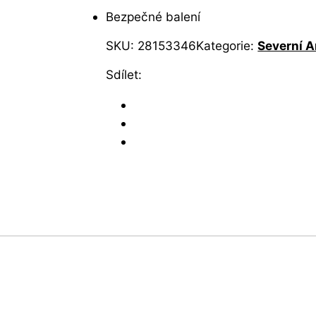
Bezpečné balení
SKU:
28153346
Kategorie:
Severní 
Sdílet: