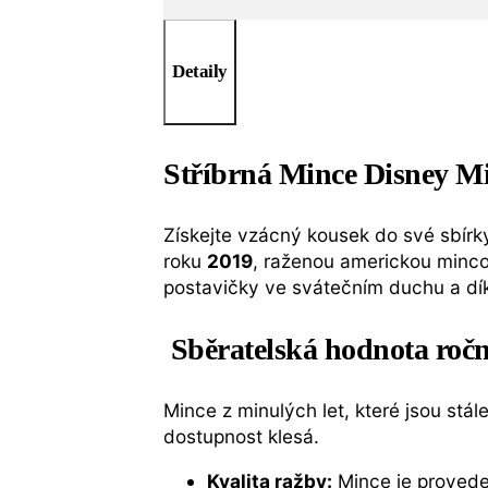
Detaily
Stříbrná Mince Disney M
Získejte vzácný kousek do své sbír
roku
2019
, raženou americkou min
postavičky ve svátečním duchu a dí
Sběratelská hodnota roč
Mince z minulých let, které jsou stál
dostupnost klesá.
Kvalita ražby:
Mince je provede