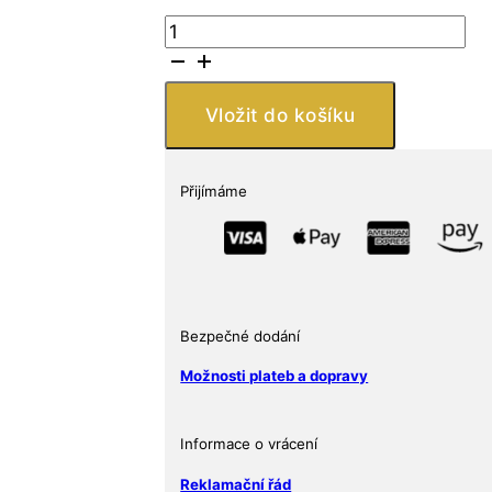
Sunshine
Minting
Stříbrná
mince
Vložit do košíku
Disney
Mickey
Mouse
Přijímáme
Christmas
$2
Niue
2019
BU
Bezpečné dodání
množství
Možnosti plateb a dopravy
Informace o vrácení
Reklamační řád