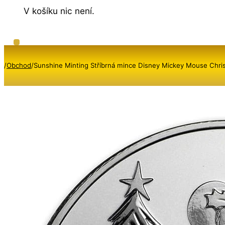
V košíku nic není.
/
Obchod
/
Sunshine Minting Stříbrná mince Disney Mickey Mouse Chr