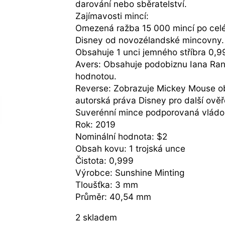
darování nebo sběratelství.
Zajímavosti mincí:
Omezená ražba 15 000 mincí po celé
Disney od novozélandské mincovny.
Obsahuje 1 unci jemného stříbra 0,9
Avers: Obsahuje podobiznu Iana Rank
hodnotou.
Reverse: Zobrazuje Mickey Mouse ob
autorská práva Disney pro další ověř
Suverénní mince podporovaná vládou 
Rok: 2019
Nominální hodnota: $2
Obsah kovu: 1 trojská unce
Čistota: 0,999
Výrobce: Sunshine Minting
Tloušťka: 3 mm
Průměr: 40,54 mm
2 skladem