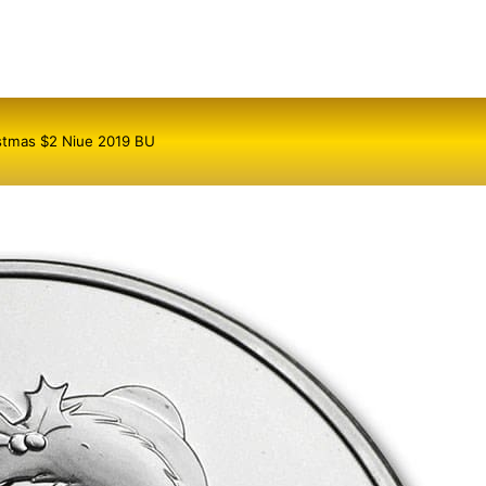
istmas $2 Niue 2019 BU