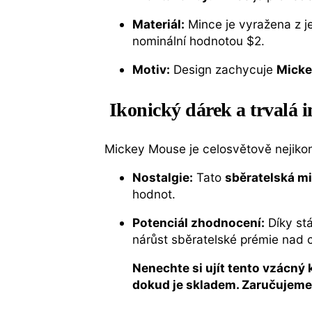
Materiál:
Mince je vyražena z 
nominální hodnotou $2.
Motiv:
Design zachycuje
Mick
Ikonický dárek a trvalá i
Mickey Mouse je celosvětově nejikon
Nostalgie:
Tato
sběratelská m
hodnot.
Potenciál zhodnocení:
Díky st
nárůst sběratelské prémie nad c
Nenechte si ujít tento vzácný
dokud je skladem. Zaručujeme 