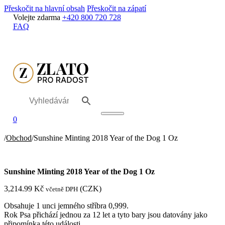
Přeskočit na hlavní obsah
Přeskočit na zápatí
Volejte zdarma
+420 800 720 728
FAQ
0
/
Obchod
/
Sunshine Minting 2018 Year of the Dog 1 Oz
Sunshine Minting 2018 Year of the Dog 1 Oz
3,214.99
Kč
(
CZK
)
včetně DPH
Obsahuje 1 unci jemného stříbra 0,999.
Rok Psa přichází jednou za 12 let a tyto bary jsou datovány jako
připomínka této události.