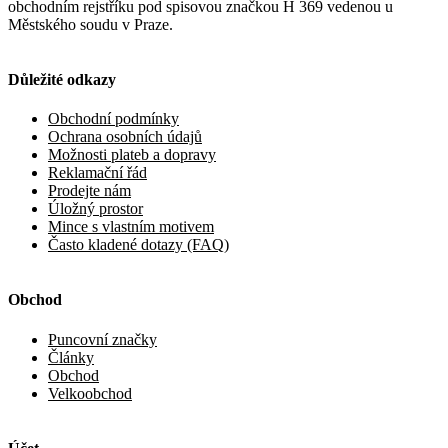
obchodním rejstříku pod spisovou značkou H 369 vedenou u
Městského soudu v Praze.
Důležité odkazy
Obchodní podmínky
Ochrana osobních údajů
Možnosti plateb a dopravy
Reklamační řád
Prodejte nám
Úložný prostor
Mince s vlastním motivem
Často kladené dotazy (FAQ)
Obchod
Puncovní značky
Články
Obchod
Velkoobchod