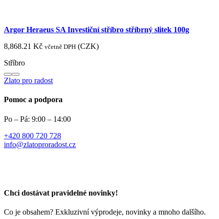
Argor Heraeus SA Investiční stříbro stříbrný slitek 100g
8,868.21
Kč
(
CZK
)
včetně DPH
Stříbro
Zlato pro radost
Pomoc a podpora
Po – Pá: 9:00 – 14:00
+420 800 720 728
info@zlatoproradost.cz
Chci dostávat pravidelné novinky!​
Co je obsahem?
Exkluzivní výprodeje, novinky a mnoho dalšího.