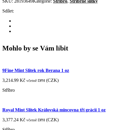
SKU:
28193649
Kategorie:
Stříbro
,
Stříbrné slitky
Sdílet:
Mohlo by se Vám líbit
9Fine Mint Slitek rok Berana 1 oz
3,214.99
Kč
(
CZK
)
včetně DPH
Stříbro
Royal Mint Slitek Královská mincovna tří grácií 1 oz
3,377.24
Kč
(
CZK
)
včetně DPH
Stříbro