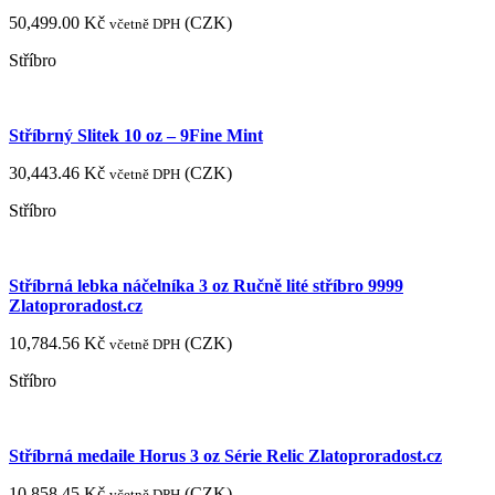
50,499.00
Kč
(
CZK
)
včetně DPH
Stříbro
Stříbrný Slitek 10 oz – 9Fine Mint
30,443.46
Kč
(
CZK
)
včetně DPH
Stříbro
Stříbrná lebka náčelníka 3 oz Ručně lité stříbro 9999
Zlatoproradost.cz
10,784.56
Kč
(
CZK
)
včetně DPH
Stříbro
Stříbrná medaile Horus 3 oz Série Relic Zlatoproradost.cz
10,858.45
Kč
(
CZK
)
včetně DPH