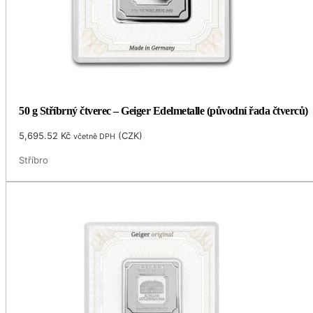
50 g Stříbrný čtverec – Geiger Edelmetalle (původní řada čtverců)
5,695.52
Kč
(
CZK
)
včetně DPH
Stříbro