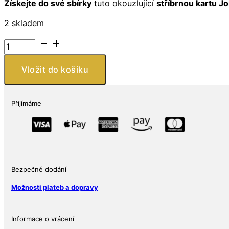
Získejte do své sbírky
tuto okouzlující
stříbrnou kartu J
2 skladem
Stříbrný
slitek
pokerové
Vložit do košíku
karty
o
hmotnosti
Přijímáme
2
oz:
Joker
(s
krabičkou
Bezpečné dodání
a
certifikátem
Možnosti plateb a dopravy
pravosti)
množství
Informace o vrácení