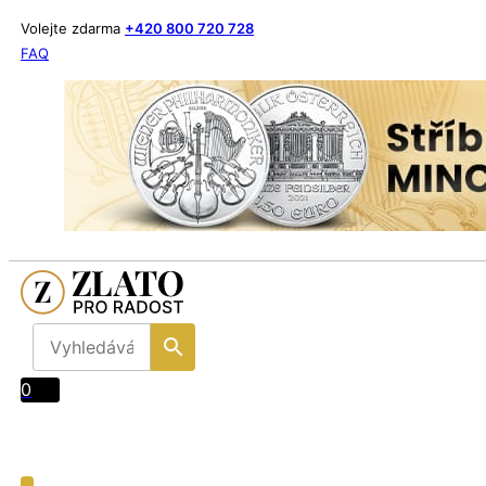
Volejte zdarma
+420 800 720 728
FAQ
0