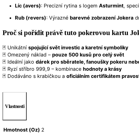
Líc (avers)
: Precizní rytina s logem
Asturmint
, spec
Rub (revers)
: Výrazné
barevné zobrazení Jokera
dr
Proč si pořídit právě tuto pokerovou kartu Jo
🃏 Unikátní
spojující svět investic a karetní symboliky
🃏 Omezený náklad –
pouze 500 kusů pro celý svět
🃏 Ideální jako
dárek pro sběratele, fanoušky pokeru ne
🃏 Ryzí stříbro 999,9 – kombinace
hodnoty a krásy
🃏 Dodáváno s krabičkou a
oficiálním certifikátem pravos
Vlastnosti
Hmotnost (Oz)
2