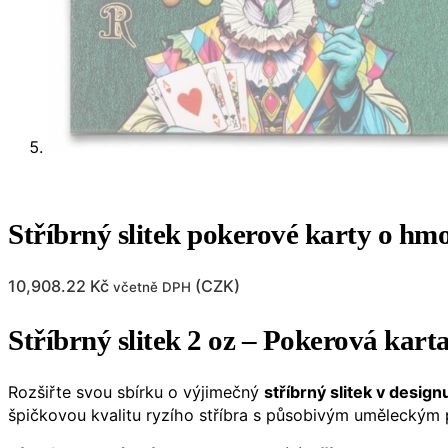
Stříbrný slitek pokerové karty o hmo
10,908.22
Kč
(
CZK
)
včetně DPH
Stříbrný slitek 2 oz – Pokerová kart
Rozšiřte svou sbírku o výjimečný
stříbrný slitek v desig
špičkovou kvalitu ryzího stříbra s působivým umělecký