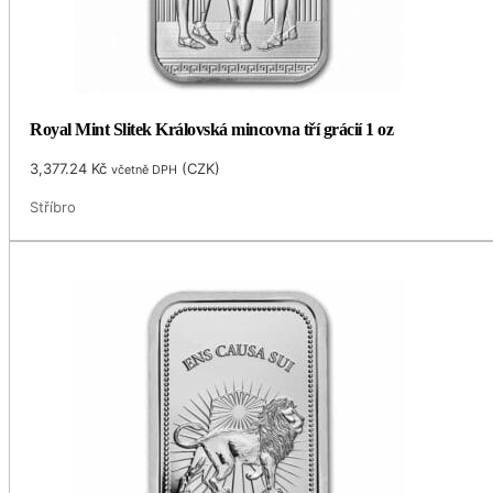
Royal Mint Slitek Královská mincovna tří grácií 1 oz
3,377.24
Kč
(
CZK
)
včetně DPH
Stříbro