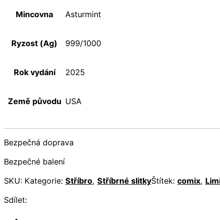
Mincovna
Asturmint
Ryzost (Ag)
999/1000
Rok vydání
2025
Země původu
USA
Bezpečná doprava
Bezpečné balení
SKU:
Kategorie:
Stříbro
,
Stříbrné slitky
Štítek:
comix
,
Lim
Sdílet: