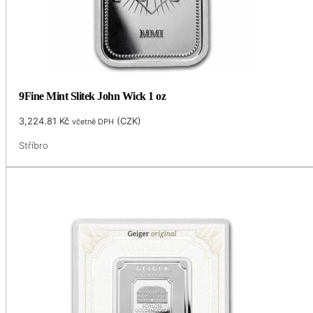
9Fine Mint Slitek John Wick 1 oz
3,224.81
Kč
(
CZK
)
včetně DPH
Stříbro