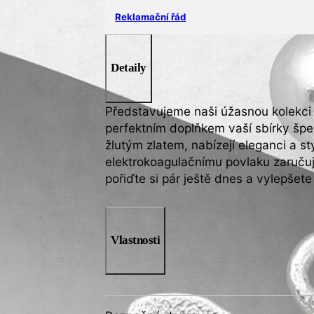
Reklamační řád
Detaily
Představujeme naši úžasnou kolekci 
perfektním doplňkem vaší sbírky šp
žlutým zlatem, nabízejí eleganci a s
elektrokoagulačnímu povlaku zaručují
pořiďte si pár ještě dnes a vylepšete
Vlastnosti