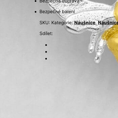
Bezpečná doprava
Bezpečné balení
SKU:
Kategorie:
Náušnice
,
Náušnice
Sdílet: