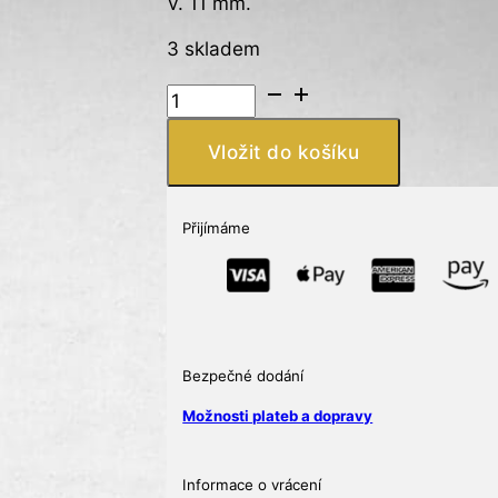
V. 11 mm.
3 skladem
Stříbrné
náušnice
s
Vložit do košíku
včelou,
pokovené
14K
Přijímáme
žlutým
zlatém
množství
Bezpečné dodání
Možnosti plateb a dopravy
Informace o vrácení