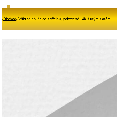
/
Obchod
/
Stříbrné náušnice s včelou, pokovené 14K žlutým zlatém