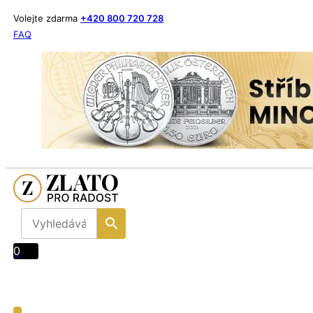
Volejte zdarma
+420 800 720 728
FAQ
0