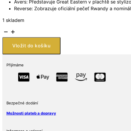
Avers: Představuje Great Eastern v plachtě se styli
Reverse: Zobrazuje oficiální pečeť Rwandy a nominál
1 skladem
Stříbrná
námořní
mince
Vložit do košíku
Great
Eastern
BU
Přijímáme
2023
Rwanda
1
oz
množství
Bezpečné dodání
Možnosti plateb a dopravy
Informace o vrácení