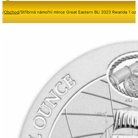
/
Obchod
/
Stříbrná námořní mince Great Eastern BU 2023 Rwanda 1 oz