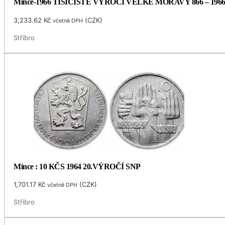
Mince-1966 TISÍCÍSTÉ VÝROČÍ VELKÉ MORAVY 866 – 196
3,233.62
Kč
(
CZK
)
včetně DPH
Stříbro
Mince : 10 KČS 1964 20.VÝROČÍ SNP
1,701.17
Kč
(
CZK
)
včetně DPH
Stříbro