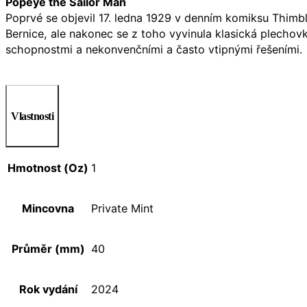
Popeye the Sailor Man
Poprvé se objevil 17. ledna 1929 v denním komiksu Thimble
Bernice, ale nakonec se z toho vyvinula klasická plecho
schopnostmi a nekonvenčními a často vtipnými řešeními.
Vlastnosti
Hmotnost (Oz)
1
Mincovna
Private Mint
Průměr (mm)
40
Rok vydání
2024