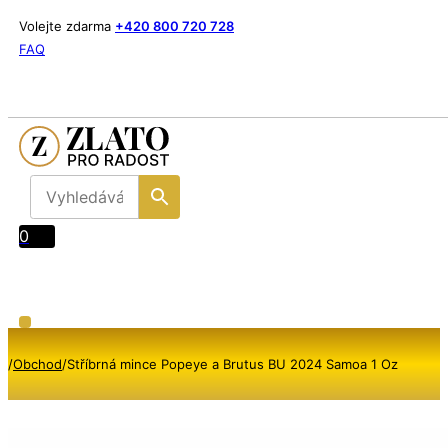
Volejte zdarma
+420 800 720 728
FAQ
0
/
Obchod
/
Stříbrná mince Popeye a Brutus BU 2024 Samoa 1 Oz