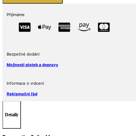
Brutus
BU
Přijímáme
2024
Samoa
1
Oz
množství
Bezpečné dodání
Možnosti plateb a dopravy
Informace o vrácení
Reklamační řád
Detaily