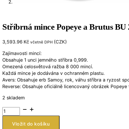
Stříbrná mince Popeye a Brutus BU
3,593.96
Kč
(
CZK
)
včetně DPH
Zajímavosti mincí:
Obsahuje 1 unci jemného stříbra 0,999.
Omezená celosvětová ražba 8 000 mincí.
Každá mince je dodávána v ochranném plastu.
Avers: Obsahuje erb Samoy, rok, váhu stříbra a ryzost sp
Reverse: Obsahuje oficiálně licencovaný obrázek Popeye th
2 skladem
Stříbrná
mince
Popeye
Vložit do košíku
a