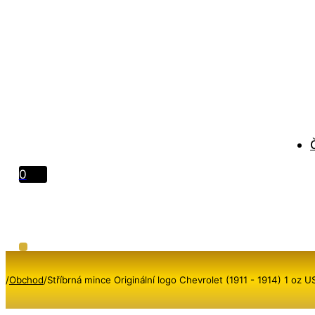
0
/
Obchod
/
Stříbrná mince Originální logo Chevrolet (1911 - 1914) 1 oz U