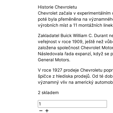
Historie Chevroletu
Chevrolet začala v experimentálním 
poté byla přeměněna na významného
výrobních míst a 11 montážních line
Zakladatel Buick William C. Durant 
veřejnost v roce 1909, ještě než vů
založena společnost Chevrolet Moto
Následovala řada expanzí, když se po
General Motors.
V roce 1927 prodeje Chevroletu poprv
špičce z hlediska prodejů. Od té dob
významný vliv na americký automobi
2 skladem
Stříbrná
mince