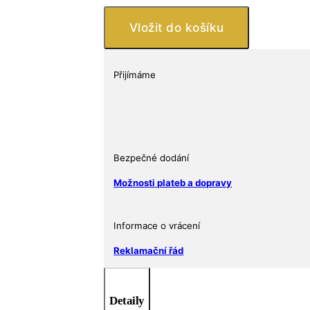
Originální
logo
Vložit do košíku
Chevrolet
(1911
-
Přijímáme
1914)
1
oz
USA
množství
Bezpečné dodání
Možnosti plateb a dopravy
Informace o vrácení
Reklamační řád
Detaily