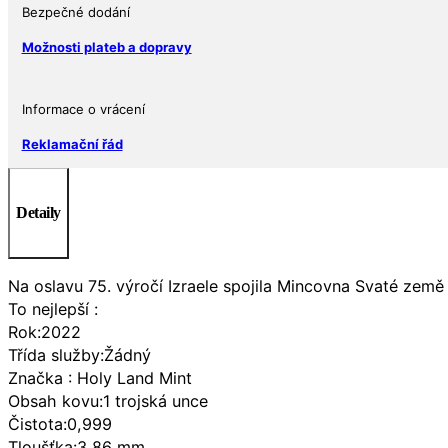
Oz
Bezpečné dodání
Izrael
Možnosti plateb a dopravy
2023
množství
Informace o vrácení
Reklamační řád
Detaily
Na oslavu 75. výročí Izraele spojila Mincovna Svaté zem
To nejlepší :
Rok:2022
Třída služby:Žádný
Značka : Holy Land Mint
Obsah kovu:1 trojská unce
Čistota:0,999
Tloušťka:3,86 mm