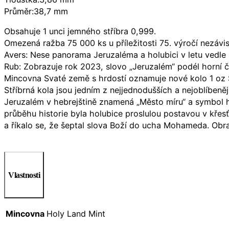
Průměr:38,7 mm
Obsahuje 1 unci jemného stříbra 0,999.
Omezená ražba 75 000 ks u příležitosti 75. výročí nezávisl
Avers: Nese panorama Jeruzaléma a holubici v letu vedle D
Rub: Zobrazuje rok 2023, slovo „Jeruzalém“ podél horní č
Mincovna Svaté země s hrdostí oznamuje nové kolo 1 oz Stř
Stříbrná kola jsou jedním z nejjednodušších a nejoblíbeněj
Jeruzalém v hebrejštině znamená „Město míru“ a symbol ho
průběhu historie byla holubice proslulou postavou v kře
a říkalo se, že šeptal slova Boží do ucha Mohameda. Obraz
Vlastnosti
Mincovna
Holy Land Mint