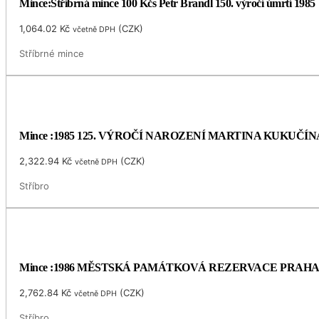
Mince:Stříbrná mince 100 Kčs Petr Brandl 150. výročí úmrtí 1985
1,064.02
Kč
(
CZK
)
včetně DPH
Stříbrné mince
Mince :1985 125. VÝROČÍ NAROZENÍ MARTINA KUKUČÍN
2,322.94
Kč
(
CZK
)
včetně DPH
Stříbro
Mince :1986 MĚSTSKÁ PAMÁTKOVÁ REZERVACE PRAH
2,762.84
Kč
(
CZK
)
včetně DPH
Stříbro