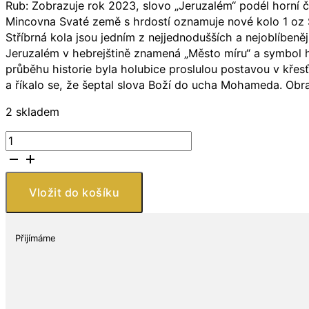
Rub: Zobrazuje rok 2023, slovo „Jeruzalém“ podél horní č
Mincovna Svaté země s hrdostí oznamuje nové kolo 1 oz Stř
Stříbrná kola jsou jedním z nejjednodušších a nejoblíbeněj
Jeruzalém v hebrejštině znamená „Město míru“ a symbol ho
průběhu historie byla holubice proslulou postavou v kře
a říkalo se, že šeptal slova Boží do ucha Mohameda. Obraz
2 skladem
Stříbrná
mince
Holy
Land
Vložit do košíku
Mint:
Dove
of
Přijímáme
Peace
(75.
výročí)
1