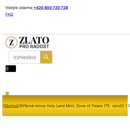
Volejte zdarma
+420 800 720 728
FAQ
0
/
Obchod
/
Stříbrná mince Holy Land Mint: Dove of Peace (75. výročí) 1 