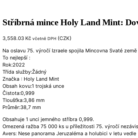
Stříbrná mince Holy Land Mint: Dove
3,558.03
Kč
(
CZK
)
včetně DPH
Na oslavu 75. výročí Izraele spojila Mincovna Svaté zem
To nejlepší :
Rok:2022
Třída služby:Žádný
Značka : Holy Land Mint
Obsah kovu:1 trojská unce
Čistota:0,999
Tloušťka:3,86 mm
Průměr:38,7 mm
Obsahuje 1 unci jemného stříbra 0,999.
Omezená ražba 75 000 ks u příležitosti 75. výročí nezávisl
Avers: Nese panorama Jeruzaléma a holubici v letu vedle D