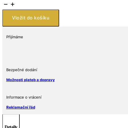
Stříbrná
mince
Havran
Vložit do košíku
2
Oz
množství
Přijímáme
Bezpečné dodání
Možnosti plateb a dopravy
Informace o vrácení
Reklamační řád
Detaily