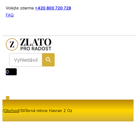
Volejte zdarma
+420 800 720 728
FAQ
0
/
Obchod
/
Stříbrná mince Havran 2 Oz