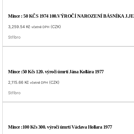
Mince : 50 KČS 1974 100.VÝROČÍ NAROZENÍ BÁSNÍKA J.
3,259.54
Kč
(
CZK
)
včetně DPH
Stříbro
Mince :50 Kčs 120. výročí úmrtí Jána Kollára 1977
2,115.66
Kč
(
CZK
)
včetně DPH
Stříbro
Mince :100 Kčs 300. výročí úmrtí Václava Hollara 1977