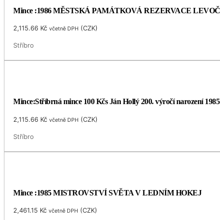
Mince :1986 MĚSTSKÁ PAMÁTKOVÁ REZERVACE LEVO
2,115.66
Kč
(
CZK
)
včetně DPH
Stříbro
Mince:Stříbrná mince 100 Kčs Ján Hollý 200. výročí narození 1985
2,115.66
Kč
(
CZK
)
včetně DPH
Stříbro
Mince :1985 MISTROVSTVÍ SVĚTA V LEDNÍM HOKEJ
2,461.15
Kč
(
CZK
)
včetně DPH