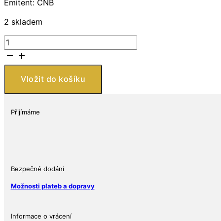
Emitent: ČNB
2 skladem
Stříbrná
mince
200
Kč
Vložit do košíku
Jarmila
Novotná
100.
Přijímáme
výročí
narození
2007
Proof
množství
Bezpečné dodání
Možnosti plateb a dopravy
Informace o vrácení