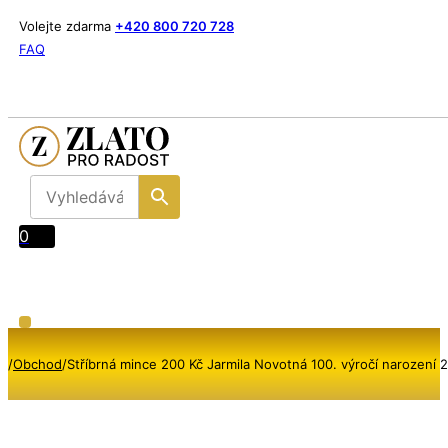
Volejte zdarma
+420 800 720 728
FAQ
0
/
Obchod
/
Stříbrná mince 200 Kč Jarmila Novotná 100. výročí narození 