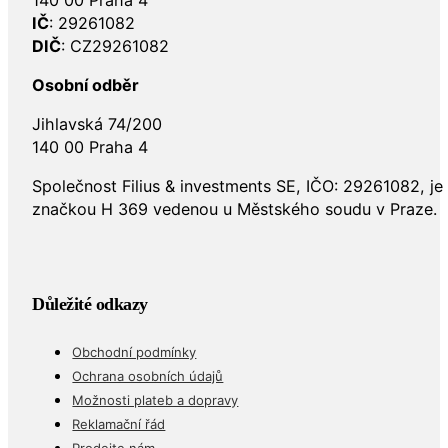
IČ
: 29261082
DIČ
: CZ29261082
Osobní odběr
Jihlavská 74/200
140 00 Praha 4
Společnost Filius & investments SE, IČO: 29261082, j
značkou H 369 vedenou u Městského soudu v Praze.
Důležité odkazy
Obchodní podmínky
Ochrana osobních údajů
Možnosti plateb a dopravy
Reklamační řád
Prodejte nám