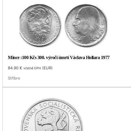
Mince :100 Kčs 300. výročí úmrtí Václava Hollara 1977
84.90
€
(
EUR
)
včetně DPH
Stříbro