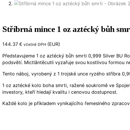
Stříbrná mince 1 oz aztécký bůh smr
144.37
€
(
EUR
)
včetně DPH
Představujeme 1 oz aztécký bůh smrti 0,999 Silver BU Ro
podsvětí. Mictlāntēcutli vyzařuje svou kostlivou formou n
Tento náboj, vyrobený z 1 trojské unce ryzého stříbra 0,9
1 oz aztécké kolo boha smrti, ražené soukromě ve Spojený
investory, kteří hledají kvalitu i cenovou dostupnost.
Každé kolo je příkladem vynikajícího řemeslného zpracová