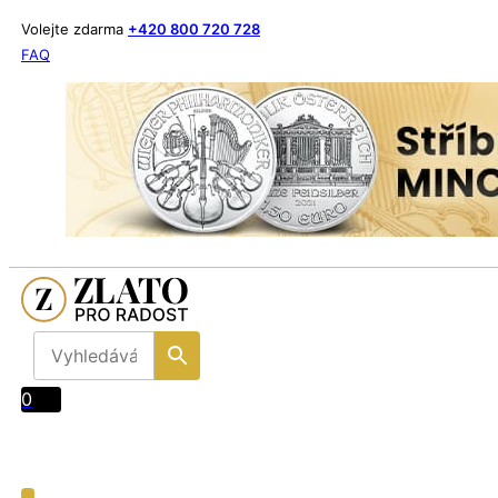
Volejte zdarma
+420 800 720 728
FAQ
0