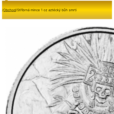
/
Obchod
/
Stříbrná mince 1 oz aztécký bůh smrti