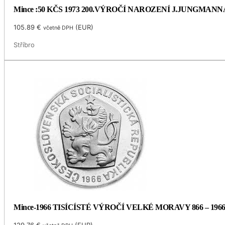
Mince :50 KČS 1973 200.VÝROČÍ NAROZENÍ J.JUNGMANN
105.89
€
(
EUR
)
včetně DPH
Stříbro
Mince-1966 TISÍCÍSTÉ VÝROČÍ VELKÉ MORAVY 866 – 196
129.76
€
(
EUR
)