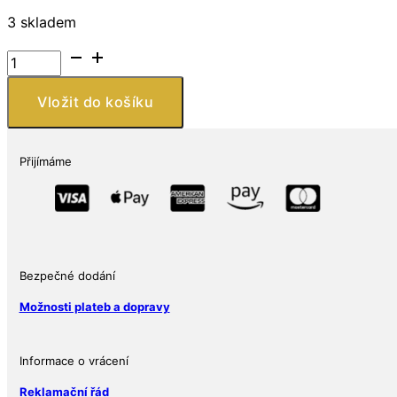
3 skladem
Stříbrná
mince
1
Vložit do košíku
oz
aztécký
bůh
Přijímáme
smrti
množství
Bezpečné dodání
Možnosti plateb a dopravy
Informace o vrácení
Reklamační řád