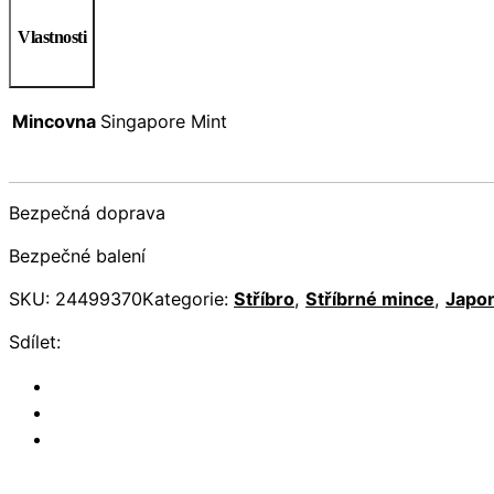
Vlastnosti
Mincovna
Singapore Mint
Bezpečná doprava
Bezpečné balení
SKU:
24499370
Kategorie:
Stříbro
,
Stříbrné mince
,
Japo
Sdílet: