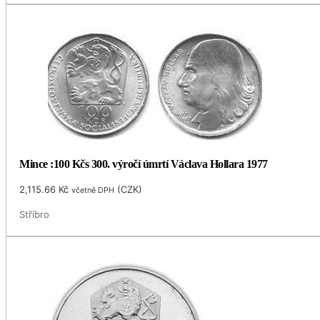
Mince :100 Kčs 300. výročí úmrtí Václava Hollara 1977
2,115.66
Kč
(
CZK
)
včetně DPH
Stříbro