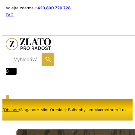
Volejte zdarma
+420 800 720 728
FAQ
0
/
Obchod
/
Singapore Mint Orchidej: Bulbophyllum Macranthum 1 oz