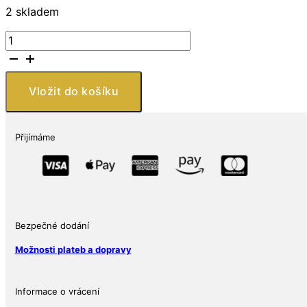
2 skladem
Singapore
Mint
Orchidej:
Bulbophyllum
Vložit do košíku
Macranthum
1
oz
Přijímáme
množství
Bezpečné dodání
Možnosti plateb a dopravy
Informace o vrácení