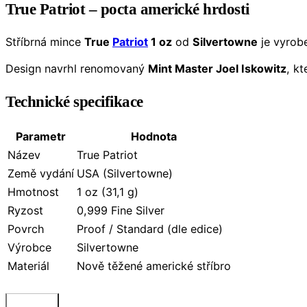
True Patriot – pocta americké hrdosti
Stříbrná mince
True
Patriot
1 oz
od
Silvertowne
je vyrob
Design navrhl renomovaný
Mint Master Joel Iskowitz
, kt
Technické specifikace
Parametr
Hodnota
Název
True Patriot
Země vydání
USA (Silvertowne)
Hmotnost
1 oz (31,1 g)
Ryzost
0,999 Fine Silver
Povrch
Proof / Standard (dle edice)
Výrobce
Silvertowne
Materiál
Nově těžené americké stříbro