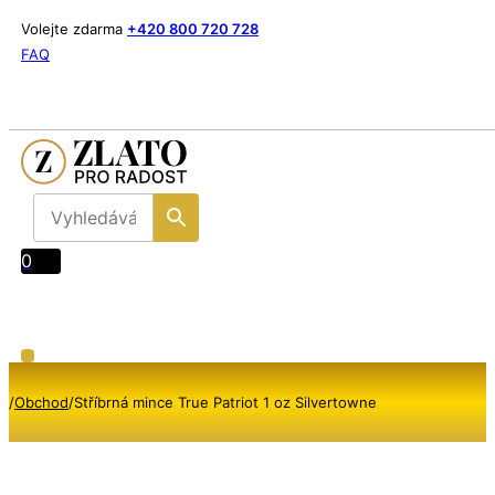
Volejte zdarma
+420 800 720 728
FAQ
0
/
Obchod
/
Stříbrná mince True Patriot 1 oz Silvertowne