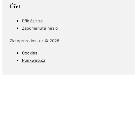
Účet
Přihlásit se
Zapomenuté heslo
Zlatoproradost.cz © 2026
Cookies
Punkweb.cz