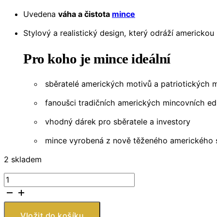
Uvedena
váha a čistota
mince
Stylový a realistický design, který odráží americkou
Pro koho je mince ideální
sběratelé amerických motivů a patriotických m
fanoušci tradičních amerických mincovních ed
vhodný dárek pro sběratele a investory
mince vyrobená z nově těženého amerického s
2 skladem
Stříbrná
mince
True
Patriot
Vložit do košíku