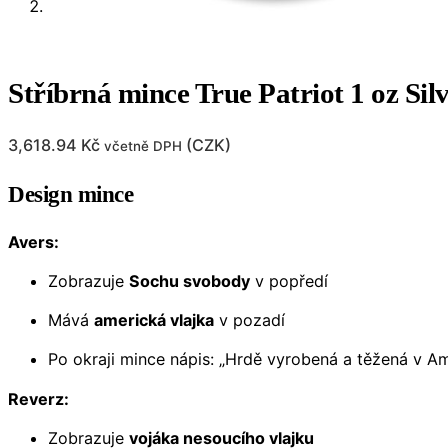
Stříbrná mince True Patriot 1 oz Si
3,618.94
Kč
(
CZK
)
včetně DPH
Design mince
Avers:
Zobrazuje
Sochu svobody
v popředí
Mává
americká vlajka
v pozadí
Po okraji mince nápis: „Hrdě vyrobená a těžená v Am
Reverz:
Zobrazuje
vojáka nesoucího vlajku