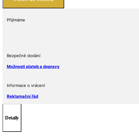
1
oz
Silvertowne
Přijímáme
množství
Bezpečné dodání
Možnosti plateb a dopravy
Informace o vrácení
Reklamační řád
Detaily