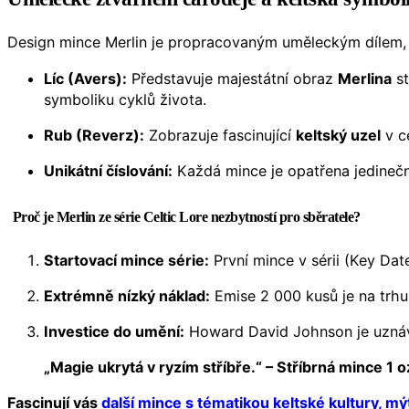
Design mince Merlin je propracovaným uměleckým dílem, k
Líc (Avers):
Představuje majestátní obraz
Merlina
st
symboliku cyklů života.
Rub (Reverz):
Zobrazuje fascinující
keltský uzel
v c
Unikátní číslování:
Každá mince je opatřena jedinečný
Proč je Merlin ze série Celtic Lore nezbytností pro sběratele?
Startovací mince série:
První mince v sérii (Key Dat
Extrémně nízký náklad:
Emise 2 000 kusů je na trhu
Investice do umění:
Howard David Johnson je uznávan
„Magie ukrytá v ryzím stříbře.“ – Stříbrná mince 1
Fascinují vás
další mince s tématikou keltské kultury, mý