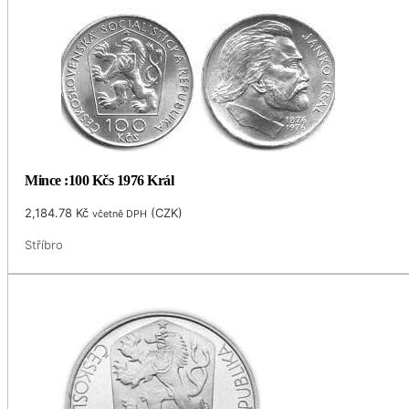
Mince :100 Kčs 1976 Král
2,184.78
Kč
(
CZK
)
včetně DPH
Stříbro