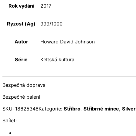
Rok vydání
2017
Ryzost (Ag)
999/1000
Autor
Howard David Johnson
Série
Keltská kultura
Bezpečná doprava
Bezpečné balení
SKU:
18625348
Kategorie:
Stříbro
,
Stříbrné mince
,
Silver
Sdílet: