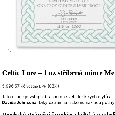
Celtic Lore – 1 oz stříbrná mince M
5,996.57
Kč
(
CZK
)
včetně DPH
Tato mince je vstupní branou do světa keltských mýtů a 
Davida Johnsona
. Díky extrémně nízkému nákladu pouh
Umělecké ztvárnění čaroděje a keltská symbol