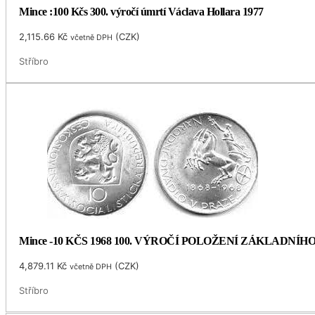
Mince :100 Kčs 300. výročí úmrtí Václava Hollara 1977
2,115.66
Kč
(
CZK
)
včetně DPH
Stříbro
Mince -10 KČS 1968 100. VÝROČÍ POLOŽENÍ ZÁKLADNÍ
4,879.11
Kč
(
CZK
)
včetně DPH
Stříbro