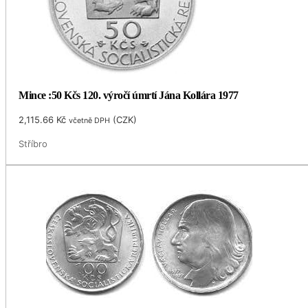
Mince :50 Kčs 120. výročí úmrtí Jána Kollára 1977
2,115.66
Kč
(
CZK
)
včetně DPH
Stříbro