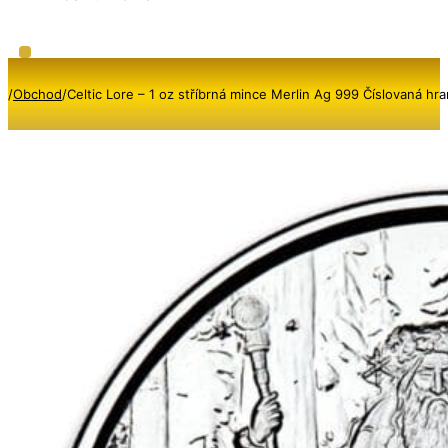
/
Obchod
/
Celtic Lore – 1 oz stříbrná mince Merlin Ag 999 Číslovaná hr