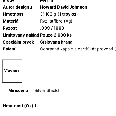
Motiv
Merlin
Autor designu
Howard David Johnson
Hmotnost
31,103 g (
1 troy oz
)
Materiál
Ryzí stříbro (Ag)
Ryzost
.999 / 1000
Limitovaný náklad
Pouze 2 000 ks
Speciální prvek
Číslovaná hrana
Balení
Ochranná kapsle a certifikát pravosti
Vlastnosti
Mincovna
Silver Shield
Hmotnost (Oz)
1