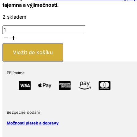
tajemna a výjimečnosti.
2 skladem
Celtic
Lore
–
1
Vložit do košíku
oz
stříbrná
mince
Přijímáme
Merlin
Ag
999
Číslovaná
hrana
Limit
Bezpečné dodání
2
Možnosti plateb a dopravy
000
ks