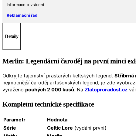
COA
Informace o vrácení
množství
Reklamační řád
Detaily
Merlin: Legendární čaroděj na první minci exkl
Odkryjte tajemství prastarých keltských legend.
Stříbrná
nejmocnější čaroděj artušovských legend, je zde vyobraze
vyraženo
pouhých 2 000 kusů
. Na
Zlatoproradost.cz
vám
Kompletní technické specifikace
Parametr
Hodnota
Série
Celtic Lore
(vydání první)