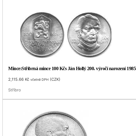
Mince:Stříbrná mince 100 Kčs Ján Hollý 200. výročí narození 1985
2,115.66
Kč
(
CZK
)
včetně DPH
Stříbro