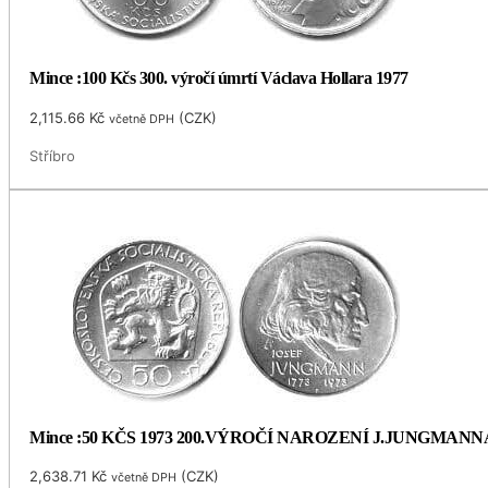
Mince :100 Kčs 300. výročí úmrtí Václava Hollara 1977
2,115.66
Kč
(
CZK
)
včetně DPH
Stříbro
Mince :50 KČS 1973 200.VÝROČÍ NAROZENÍ J.JUNGMANN
2,638.71
Kč
(
CZK
)
včetně DPH