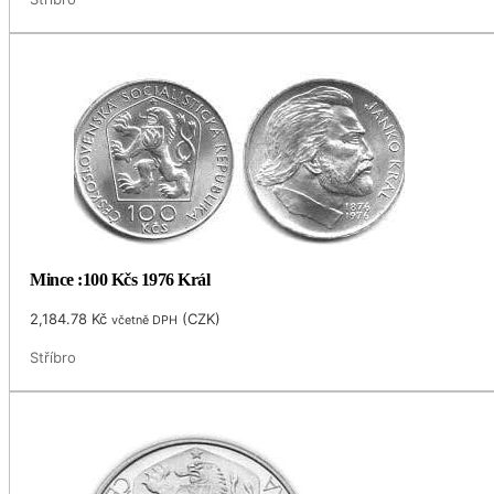
Mince :100 Kčs 1976 Král
2,184.78
Kč
(
CZK
)
včetně DPH
Stříbro