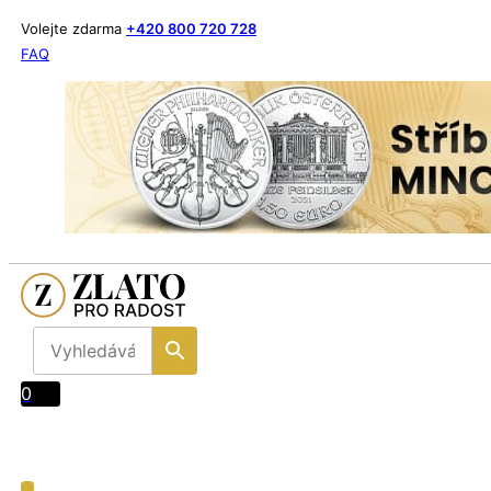
Volejte zdarma
+420 800 720 728
FAQ
0