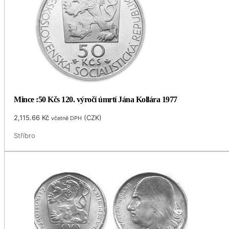
Mince :50 Kčs 120. výročí úmrtí Jána Kollára 1977
2,115.66
Kč
(
CZK
)
včetně DPH
Stříbro