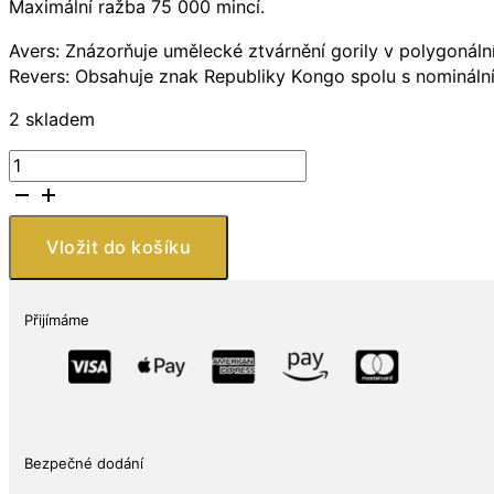
Maximální ražba 75 000 mincí.
Avers: Znázorňuje umělecké ztvárnění gorily v polygonáln
Revers: Obsahuje znak Republiky Kongo spolu s nomináln
2 skladem
Scottsdale
Mint
Gorilla
1
Vložit do košíku
Oz
množství
Přijímáme
Bezpečné dodání