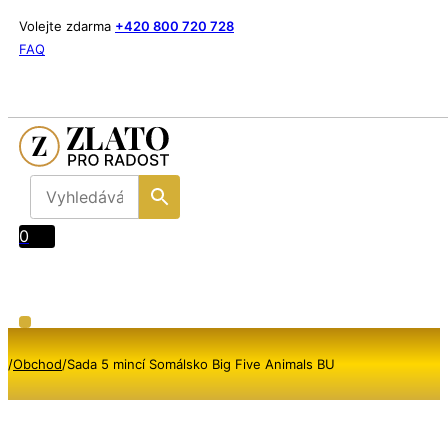
Volejte zdarma
+420 800 720 728
FAQ
0
/
Obchod
/
Sada 5 mincí Somálsko Big Five Animals BU