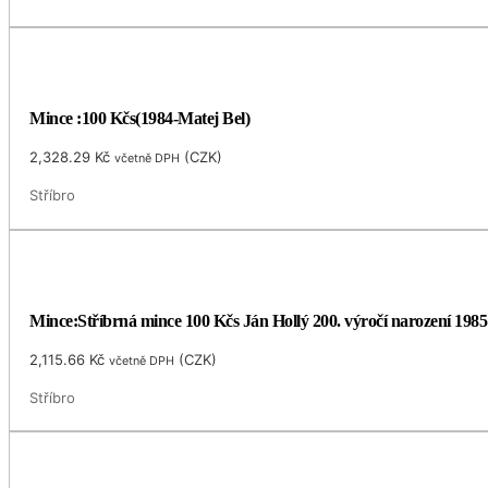
Mince :100 Kčs(1984-Matej Bel)
2,328.29
Kč
(
CZK
)
včetně DPH
Stříbro
Mince:Stříbrná mince 100 Kčs Ján Hollý 200. výročí narození 1985
2,115.66
Kč
(
CZK
)
včetně DPH
Stříbro