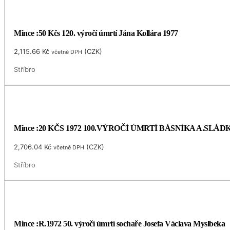
Mince :50 Kčs 120. výročí úmrtí Jána Kollára 1977
2,115.66
Kč
(
CZK
)
včetně DPH
Stříbro
Mince :20 KČS 1972 100.VÝROČÍ ÚMRTÍ BÁSNÍKA A.SLÁ
2,706.04
Kč
(
CZK
)
včetně DPH
Stříbro
Mince :R.1972 50. výročí úmrtí sochaře Josefa Václava Myslbeka