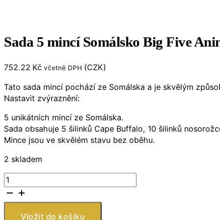
Sada 5 mincí Somálsko Big Five An
752.22
Kč
(
CZK
)
včetně DPH
Tato sada mincí pochází ze Somálska a je skvělým způsobem
Nastavit zvýraznění:
5 unikátních mincí ze Somálska.
Sada obsahuje 5 šilinků Cape Buffalo, 10 šilinků nosorožce,
Mince jsou ve skvělém stavu bez oběhu.
2 skladem
Sada
5
mincí
Somálsko
Vložit do košíku