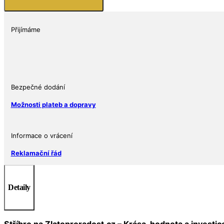
Big
Five
Animals
Přijímáme
BU
množství
Bezpečné dodání
Možnosti plateb a dopravy
Informace o vrácení
Reklamační řád
Detaily
Stříbro na Zlatoproradost.cz – Krása, hodnota a investi