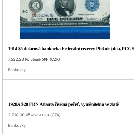
1914 $5 dolarová bankovka Federální rezervy Philadelphia, PCGS
7,522.23
Kč
(
CZK
)
včetně DPH
Bankovky
1928A $20 FRN Atlanta číselná pečeť, vyměnitelná ve zlatě
2,708.00
Kč
(
CZK
)
včetně DPH
Bankovky