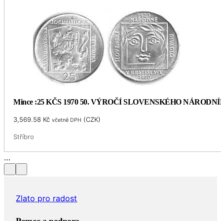
Mince :25 KČS 1970 50. VÝROČÍ SLOVENSKÉHO NÁRODN
3,569.58
Kč
(
CZK
)
včetně DPH
Stříbro
Zlato pro radost
Pomoc a podpora