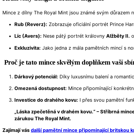
Mince z dílny The Royal Mint jsou známé svým důrazem na
Rub (Reverz):
Zobrazuje oficiální portrét Prince H
Líc (Avers):
Nese pátý portrét královny
Alžběty II.
o
Exkluzivita:
Jako jedna z mála pamětních mincí s nom
Proč je tato mince skvělým doplňkem vaší sbí
Dárkový potenciál:
Díky luxusnímu balení a romantic
Omezená dostupnost:
Mince připomínající konkrétní
Investice do drahého kovu:
I přes svou pamětní funk
„Láska zpečetěná v drahém kovu.“ – Stříbrná mince 
zárukou The Royal Mint.
Zajímají vás
další pamětní mince připomínající britskou 