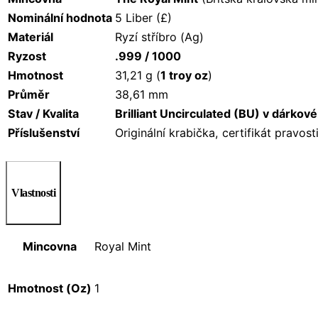
Nominální hodnota
5 Liber (£)
Materiál
Ryzí stříbro (Ag)
Ryzost
.999 / 1000
Hmotnost
31,21 g (
1 troy oz
)
Průměr
38,61 mm
Stav / Kvalita
Brilliant Uncirculated (BU) v dárkov
Příslušenství
Originální krabička, certifikát pravos
Vlastnosti
Mincovna
Royal Mint
Hmotnost (Oz)
1