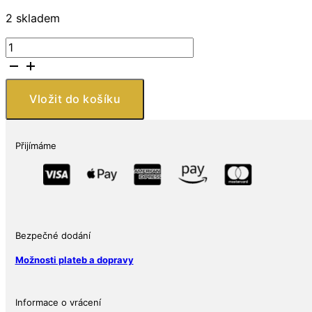
2 skladem
The
Royal
Mint
–
Vložit do košíku
1
oz
stříbrná
Přijímáme
mince
5
£
2018
Královská
svatba
Bezpečné dodání
–
Možnosti plateb a dopravy
Princ
Harry
a
Informace o vrácení