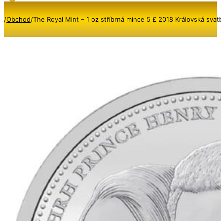
/
Obchod
/
The Royal Mint – 1 oz stříbrná mince 5 £ 2018 Královská sv