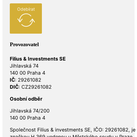
Odebírat
Provozovatel
Filius & Investments SE
Jihlavská 74
140 00 Praha 4
IČ
: 29261082
DIČ
: CZ29261082
Osobní odběr
Jihlavská 74/200
140 00 Praha 4
Společnost Filius & investments SE, IČO: 29261082, j
značkou H 369 vedenou u Městského soudu v Praze.