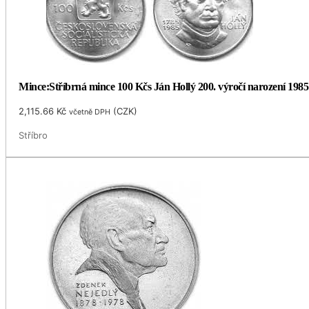
Mince:Stříbrná mince 100 Kčs Ján Hollý 200. výročí narození 1985
2,115.66
Kč
(
CZK
)
včetně DPH
Stříbro