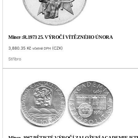
Mince :R.1973 25. VÝROČÍ VÍTĚZNÉHO ÚNORA
3,880.35
Kč
(
CZK
)
včetně DPH
Stříbro
Mince -1967 PĚTISTÉ VÝROČÍ ZALOŽENÍ ACADEMIE I