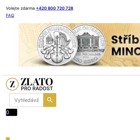
Volejte zdarma
+420 800 720 728
FAQ
0