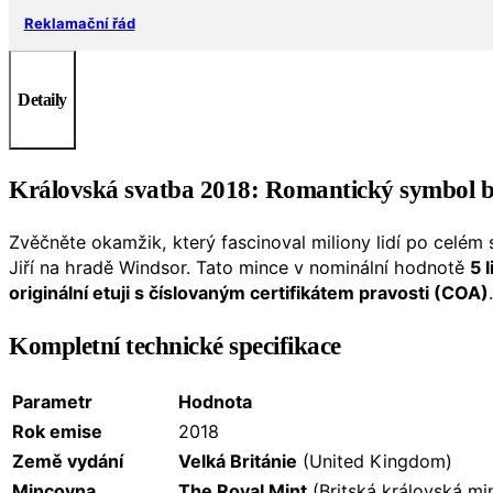
Meghan
Reklamační řád
Markle
Ag
999
Detaily
Box
&
COA
množství
Královská svatba 2018: Romantický symbol br
Zvěčněte okamžik, který fascinoval miliony lidí po celém 
Jiří na hradě Windsor. Tato mince v nominální hodnotě
5 l
originální etuji s číslovaným certifikátem pravosti (COA)
.
Kompletní technické specifikace
Parametr
Hodnota
Rok emise
2018
Země vydání
Velká Británie
(United Kingdom)
Mincovna
The Royal Mint
(Britská královská mi