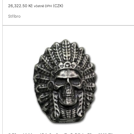
26,322.50
Kč
(
CZK
)
včetně DPH
Stříbro