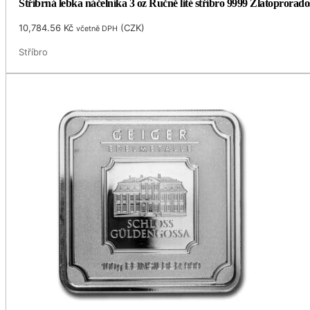
Stříbrná lebka náčelníka 3 oz Ručně lité stříbro 9999 Zlatoprorado
10,784.56
Kč
(
CZK
)
včetně DPH
Stříbro