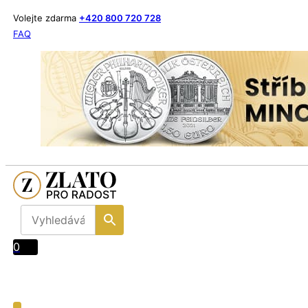
Volejte zdarma
+420 800 720 728
FAQ
0