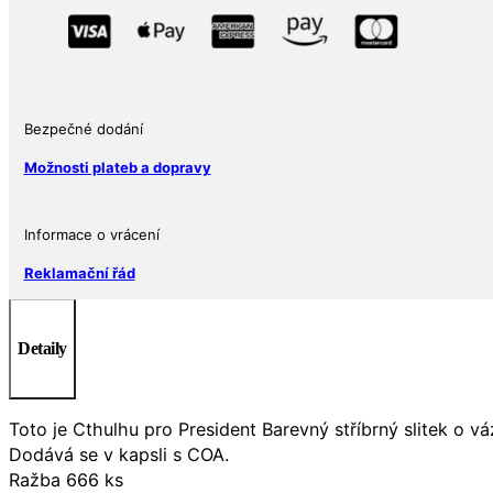
stříbrný
slitek
v
kapsli
–
Bezpečné dodání
ražba
666
Možnosti plateb a dopravy
ks
množství
Informace o vrácení
Reklamační řád
Detaily
Toto je Cthulhu pro President Barevný stříbrný slitek o vá
Dodává se v kapsli s COA.
Ražba 666 ks