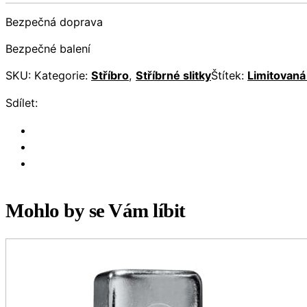
Bezpečná doprava
Bezpečné balení
SKU:
Kategorie:
Stříbro
,
Stříbrné slitky
Štítek:
Limitovaná
Sdílet:
Mohlo by se Vám líbit