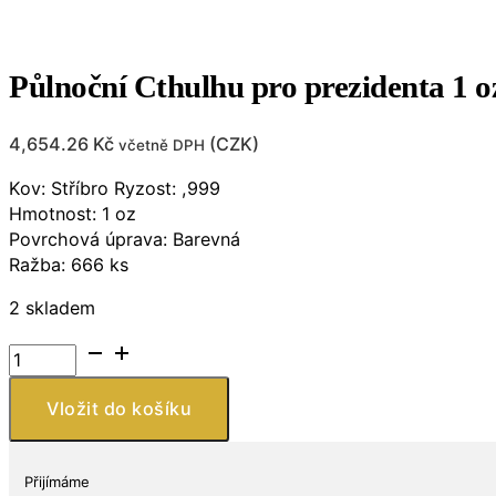
Půlnoční Cthulhu pro prezidenta 1 oz 
4,654.26
Kč
(
CZK
)
včetně DPH
Kov: Stříbro Ryzost: ,999
Hmotnost: 1 oz
Povrchová úprava: Barevná
Ražba: 666 ks
2 skladem
Půlnoční
Cthulhu
pro
Vložit do košíku
prezidenta
1
oz
Přijímáme