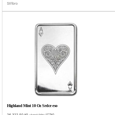
Stříbro
Highland Mint 10 Oz Srdce eso
26,322.50
Kč
(
CZK
)
včetně DPH