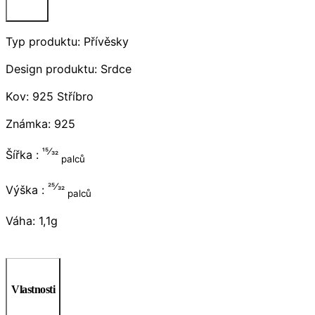
Typ produktu: Přívěsky
Design produktu: Srdce
Kov: 925 Stříbro
Známka: 925
15⁄32
Šířka :
palců
25⁄32
Výška :
palců
Váha: 1,1g
Vlastnosti