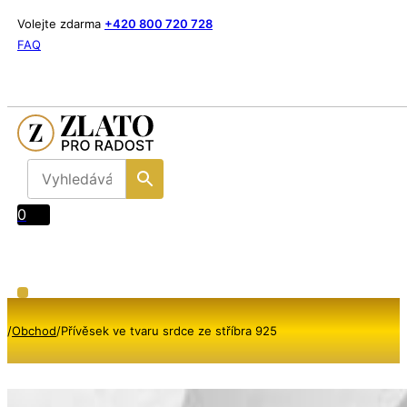
Volejte zdarma
+420 800 720 728
FAQ
0
/
Obchod
/
Přívěsek ve tvaru srdce ze stříbra 925