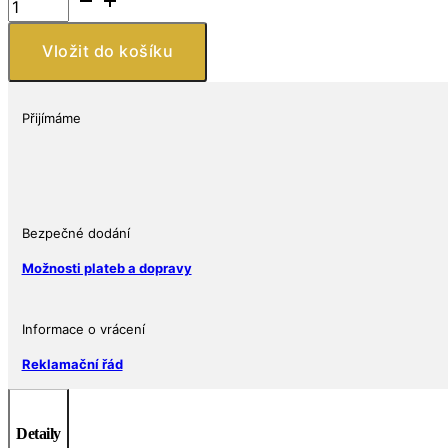
ve
tvaru
Vložit do košíku
srdce
ze
stříbra
Přijímáme
925
množství
Bezpečné dodání
Možnosti plateb a dopravy
Informace o vrácení
Reklamační řád
Detaily