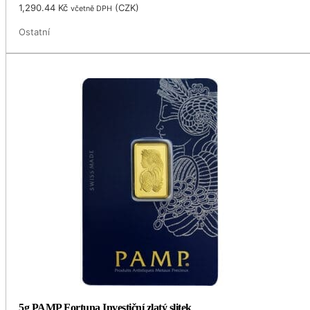
1,290.44
Kč
(
CZK
)
včetně DPH
Ostatní
5g PAMP Fortuna Investiční zlatý slitek