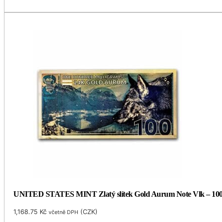
UNITED STATES MINT Zlatý slítek Gold Aurum Note Vlk – 100 
1,168.75
Kč
(
CZK
)
včetně DPH