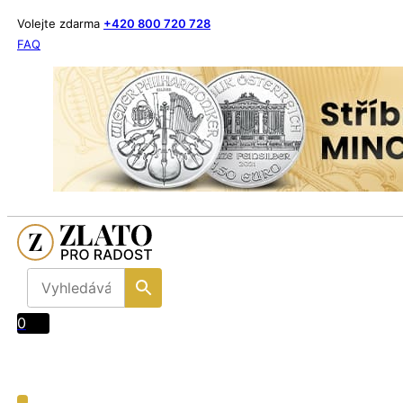
Volejte zdarma
+420 800 720 728
FAQ
0