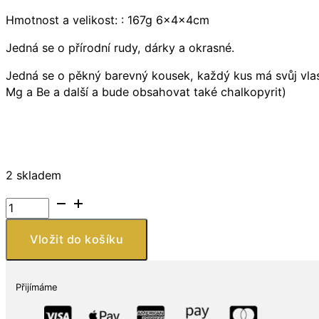
Hmotnost a velikost: : 167g 6x4x4cm
Jedná se o přírodní rudy, dárky a okrasné.
Jedná se o pěkný barevný kousek, každý kus má svůj vlastn
Mg a Be a další a bude obsahovat také chalkopyrit)
2 skladem
Přírodní
zlato
Měď
Vložit do košíku
Ruda
Nuget
Vysoce
Přijímáme
kvalitní
dekorace