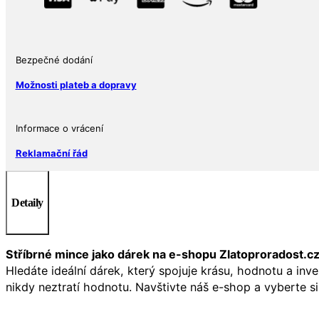
Kamen
pro
štěstí
Bezpečné dodání
nebo
jako
Možnosti plateb a dopravy
Dárek
množství
Informace o vrácení
Reklamační řád
Detaily
Stříbrné mince jako dárek na e-shopu Zlatoproradost.c
Hledáte ideální dárek, který spojuje krásu, hodnotu a inv
nikdy neztratí hodnotu. Navštivte náš e-shop a vyberte si