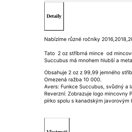
Detaily
Nabízíme různé ročníky 2016,2018,
Tato 2 oz stříbrná mince od mincovn
Succubus má mnohem hlubší a metafo
Obsahuje 2 oz z 99,99 jemného stříb
Omezená ražba 10 000.
Avers: Funkce Succubus, svůdný a 
Reverzní: Zobrazuje logo mincovny P
pírko spolu s kanadským javorovým 
Vlastnosti