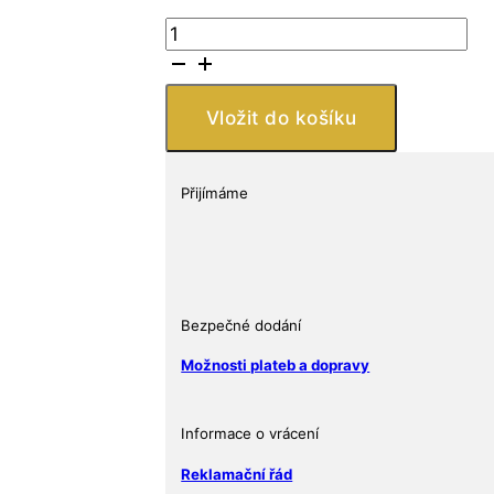
Pheli
2
oz
Temptation
Vložit do košíku
of
Succubus
BU
Přijímáme
Různé
ročníky
množství
Bezpečné dodání
Možnosti plateb a dopravy
Informace o vrácení
Reklamační řád