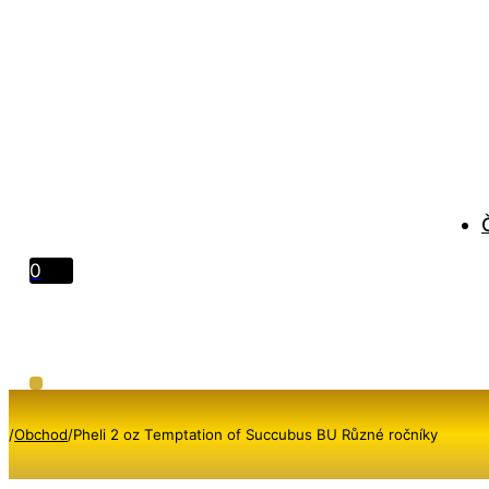
0
/
Obchod
/
Pheli 2 oz Temptation of Succubus BU Různé ročníky