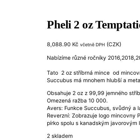
Pheli 2 oz Temptat
8,088.90
Kč
(
CZK
)
včetně DPH
Nabízíme různé ročníky 2016,2018,
Tato 2 oz stříbrná mince od mincovn
Succubus má mnohem hlubší a metafo
Obsahuje 2 oz z 99,99 jemného stříb
Omezená ražba 10 000.
Avers: Funkce Succubus, svůdný a 
Reverzní: Zobrazuje logo mincovny P
pírko spolu s kanadským javorovým 
2 skladem