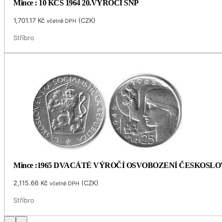
Mince : 10 KČS 1964 20.VÝROČÍ SNP
1,701.17
Kč
(
CZK
)
včetně DPH
Stříbro
Mince :1965 DVACÁTÉ VÝROČÍ OSVOBOZENÍ ČESKOSL
2,115.66
Kč
(
CZK
)
včetně DPH
Stříbro