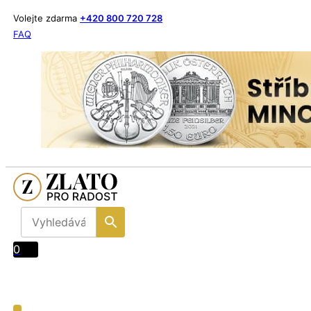
Volejte zdarma
+420 800 720 728
FAQ
0