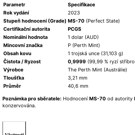
Parametr
Specifikace
Rok vydání
2023
Stupeň hodnocení (Grade)
MS-70
(Perfect State)
Certifikační autorita
PCGS
Nominální hodnota
1 dolar (AUD)
Mincovní značka
P (Perth Mint)
Obsah kovu
1 trojská unce (31,103 g)
Čistota / Ryzost
0,9999
(99,99 % ryzí stříbro
Výrobce
The Perth Mint (Austrálie)
Tloušťka
3,21 mm
Průměr
40,6 mm
Poznámka pro sběratele:
Hodnocení
MS-70
od autority
konzervována.
Vlastnosti