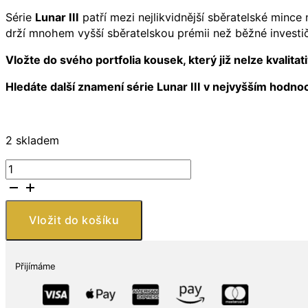
Série
Lunar III
patří mezi nejlikvidnější sběratelské mince
drží mnohem vyšší sběratelskou prémii než běžné investičn
Vložte do svého portfolia kousek, který již nelze kvalit
Hledáte další znamení série Lunar III v nejvyšším hodn
2 skladem
Perth
Mint
Lunar
Rabbit
Vložit do košíku
MS-
70
PCGS
Přijímáme
(FS,
Flag