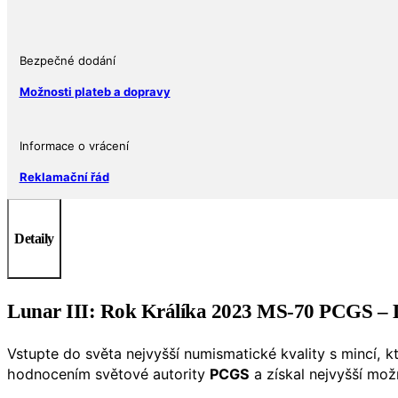
Label)
Králík
2023
AUS
Bezpečné dodání
1
Možnosti plateb a dopravy
oz
množství
Informace o vrácení
Reklamační řád
Detaily
Lunar III: Rok Králíka 2023 MS-70 PCGS – Do
Vstupte do světa nejvyšší numismatické kvality s mincí, k
hodnocením světové autority
PCGS
a získal nejvyšší mo