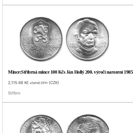
Mince:Stříbrná mince 100 Kčs Ján Hollý 200. výročí narození 1985
2,115.66
Kč
(
CZK
)
včetně DPH
Stříbro