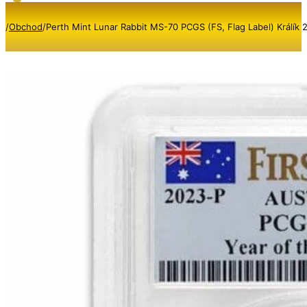
/
Obchod
/
Perth Mint Lunar Rabbit MS-70 PCGS (FS, Flag Label) Králík