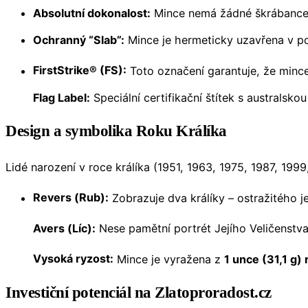
Absolutní dokonalost:
Mince nemá žádné škrábance, 
Ochranný “Slab”:
Mince je hermeticky uzavřena v po
FirstStrike® (FS):
Toto označení garantuje, že minc
Flag Label:
Speciální certifikační štítek s australsko
Design a symbolika Roku Králíka
Lidé narození v roce králíka (1951, 1963, 1975, 1987, 1999,
Revers (Rub):
Zobrazuje dva králíky – ostražitého j
Avers (Líc):
Nese pamětní portrét Jejího Veličenstva
Vysoká ryzost:
Mince je vyražena z
1 unce (31,1 g)
Investiční potenciál na Zlatoproradost.cz