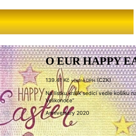
O EUR HAPPY EAS
139.41
Kč
(
CZK
)
včetně DPH
Na lístku králík sedící vedle košíku 
Velikonoce”
Anniversary 2020