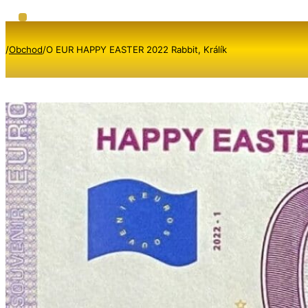
/
Obchod
/
O EUR HAPPY EASTER 2022 Rabbit, Králík