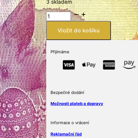
3 skladem
O
EUR
HAPPY
Vložit do košíku
EASTER
2022
Rabbit,
Přijímáme
Králík
množství
Bezpečné dodání
Možnosti plateb a dopravy
Informace o vrácení
Reklamační řád