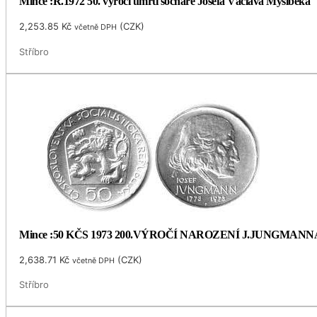
Mince :R.1972 50. výročí úmrtí sochaře Josefa Václava Myslbeka
2,253.85
Kč
(
CZK
)
včetně DPH
Stříbro
Mince :50 KČS 1973 200.VÝROČÍ NAROZENÍ J.JUNGMANN
2,638.71
Kč
(
CZK
)
včetně DPH
Stříbro