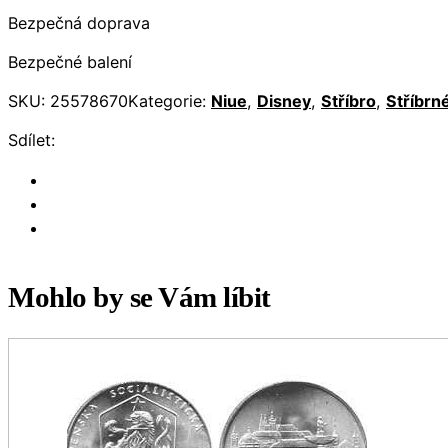
Bezpečná doprava
Bezpečné balení
SKU:
25578670
Kategorie:
Niue
,
Disney
,
Stříbro
,
Stříbrn
Sdílet:
Mohlo by se Vám líbit