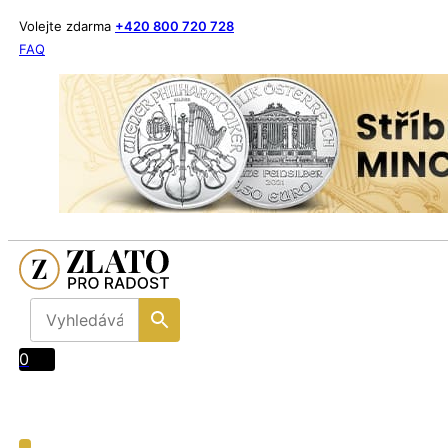
Volejte zdarma
+420 800 720 728
FAQ
0