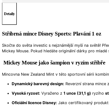
Detaily
Stříbrná mince Disney Sports: Plavání 1 oz
Skočte do světa investic s nejznámější myší na světě! P
Mickey Mouse. Pokud hledáte originální dárky pro mladé
Mickey Mouse jako šampion v ryzím stříbře
Mincovna New Zealand Mint v této sportovní sérii kombinu
Dynamický barevný design:
Reverzní strana mince 
Vysoká ryzost:
Vyraženo z
1 unce (31,1 g)
ryzího
st
Oficiální licence Disney:
Jako certifikovaný produkt 