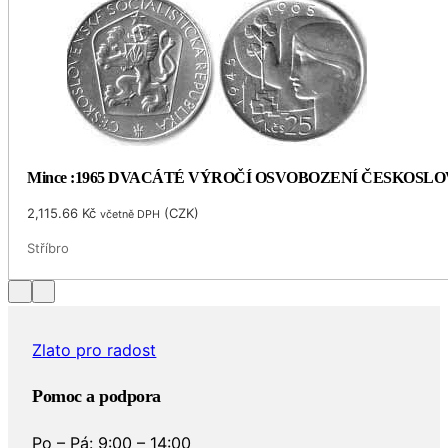
Mince :1965 DVACÁTÉ VÝROČÍ OSVOBOZENÍ ČESKOSL
2,115.66
Kč
(
CZK
)
včetně DPH
Stříbro
Zlato pro radost
Pomoc a podpora
Po – Pá: 9:00 – 14:00