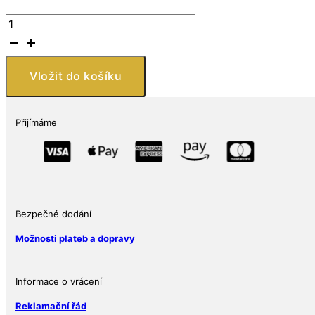
Niue
Island
Disney
Sports
Vložit do košíku
-
Plavání
1
Přijímáme
Oz
množství
Bezpečné dodání
Možnosti plateb a dopravy
Informace o vrácení
Reklamační řád