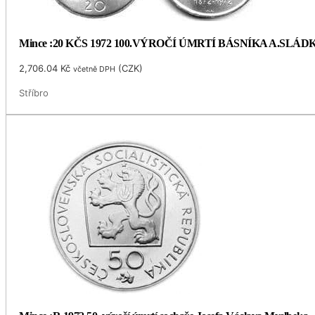
Mince :20 KČS 1972 100.VÝROČÍ ÚMRTÍ BÁSNÍKA A.SLÁ
2,706.04
Kč
(
CZK
)
včetně DPH
Stříbro