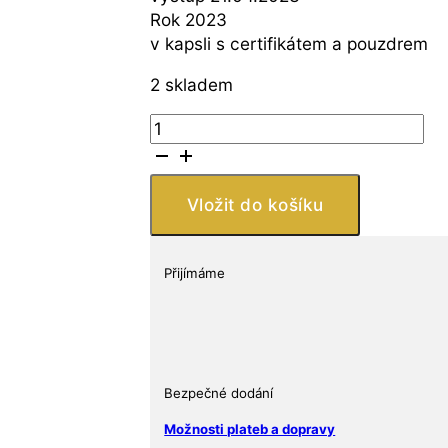
Rok 2023
v kapsli s certifikátem a pouzdrem
2 skladem
New
Zealand
Mint
Stříbrná
Vložit do košíku
mince
Power
Rangers
Přijímáme
1
Oz
2023
Niue
množství
Bezpečné dodání
Možnosti plateb a dopravy