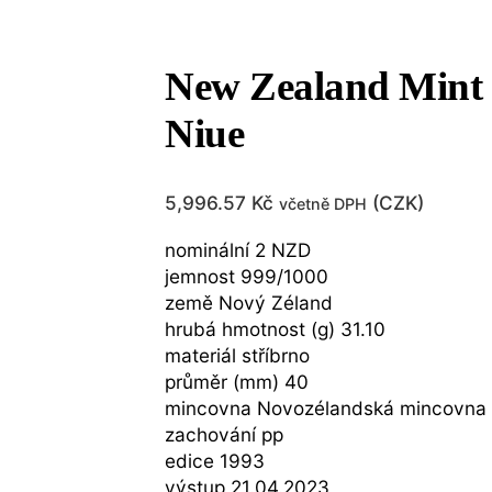
New Zealand Mint 
Niue
5,996.57
Kč
(
CZK
)
včetně DPH
nominální 2 NZD
jemnost 999/1000
země Nový Zéland
hrubá hmotnost (g) 31.10
materiál stříbrno
průměr (mm) 40
mincovna Novozélandská mincovna
zachování pp
edice 1993
výstup 21.04.2023