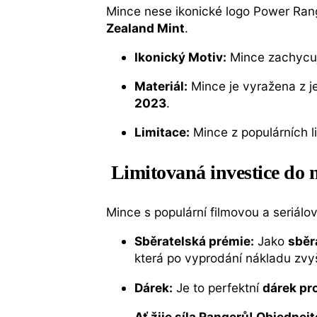
Mince nese ikonické logo Power Rang
Zealand Mint
.
Ikonický Motiv:
Mince zachycuje
Materiál:
Mince je vyražena z 
2023
.
Limitace:
Mince z populárních l
Limitovaná investice do n
Mince s populární filmovou a seriálo
Sběratelská prémie:
Jako
sběr
která po vyprodání nákladu zvyš
Dárek:
Je to perfektní
dárek pr
Ať žije síla Rangerů! Objednej