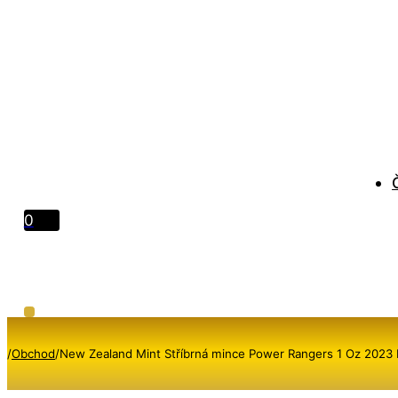
0
/
Obchod
/
New Zealand Mint Stříbrná mince Power Rangers 1 Oz 2023 