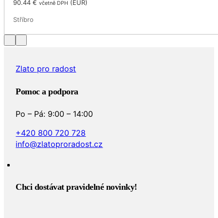
90.44
€
(
EUR
)
včetně DPH
Stříbro
Zlato pro radost
Pomoc a podpora
Po – Pá: 9:00 – 14:00
+420 800 720 728
info@zlatoproradost.cz
Chci dostávat pravidelné novinky!​