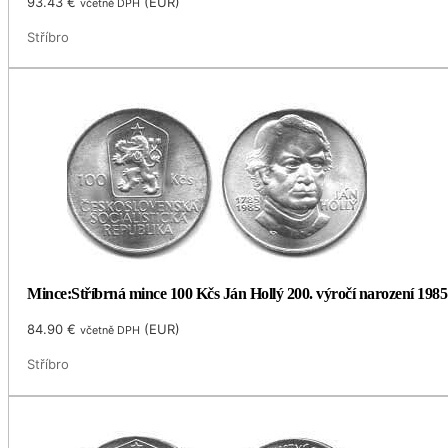
93.43
€
(
EUR
)
včetně DPH
Stříbro
Mince:Stříbrná mince 100 Kčs Ján Hollý 200. výročí narození 1985
84.90
€
(
EUR
)
včetně DPH
Stříbro