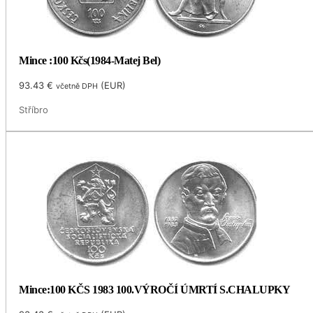
Mince :100 Kčs(1984-Matej Bel)
93.43
€
(
EUR
)
včetně DPH
Stříbro
Mince:100 KČS 1983 100.VÝROČÍ ÚMRTÍ S.CHALUPKY