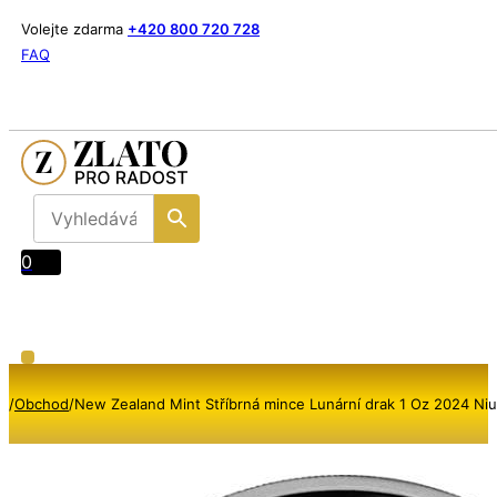
Volejte zdarma
+420 800 720 728
FAQ
0
/
Obchod
/
New Zealand Mint Stříbrná mince Lunární drak 1 Oz 2024 Ni