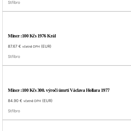
Stříbro
Mince :100 Kčs 1976 Král
87.67
€
(
EUR
)
včetně DPH
Stříbro
Mince :100 Kčs 300. výročí úmrtí Václava Hollara 1977
84.90
€
(
EUR
)
včetně DPH
Stříbro