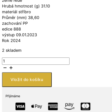
země Niue
Hrubá hmotnost (g) 31.10
materiál stříbro
Průměr (mm) 38,60
zachování PP
edice 888
výstup 09.01.2023
Rok 2024
2 skladem
New
Zealand
Mint
Stříbrná
Vložit do košíku
mince
Lunární
drak
Přijímáme
1
Oz
2024