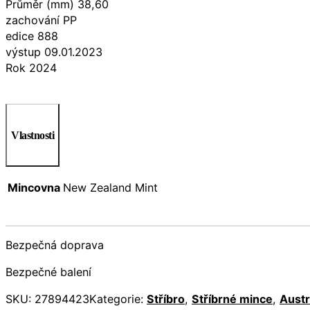
Průměr (mm) 38,60
zachování PP
edice 888
výstup 09.01.2023
Rok 2024
Vlastnosti
Mincovna
New Zealand Mint
Bezpečná doprava
Bezpečné balení
SKU:
27894423
Kategorie:
Stříbro
,
Stříbrné mince
,
Austr