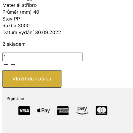
Materiál stříbro
Průměr (mm) 40
Stav PP
Ražba 3000
Datum vydání 30.09.2022
2 skladem
New
Zealand
Mint
Optimus
Vložit do košíku
Prime
1
Oz
Přijímáme
množství