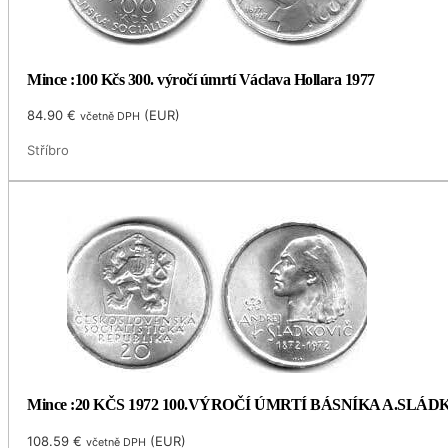
Mince :100 Kčs 300. výročí úmrtí Václava Hollara 1977
84.90
€
(
EUR
)
včetně DPH
Stříbro
Mince :20 KČS 1972 100.VÝROČÍ ÚMRTÍ BÁSNÍKA A.SLÁ
108.59
€
(
EUR
)
včetně DPH