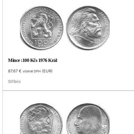
Mince :100 Kčs 1976 Král
87.67
€
(
EUR
)
včetně DPH
Stříbro