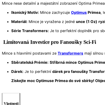
Mince nese detailní a majestátní zobrazení Optima Primea
Ikonický Motiv:
Mince zachycuje
Optimus
Primea
, 
Materiál:
Mince je vyražena z jedné
unce (1 Oz)
ryz
Série Transformers:
Je to perfektní doplněk pro sbě
Limitovaná Investice pro Fanoušky Sci-Fi
Mince s hlavními postavami ze
Transformers
mají silnou
Sběratelská Prémie:
Stříbrná mince Optimus Prime
Dárek:
Je to perfektní
dárek pro fanoušky Transfo
Získejte moc Optimuse Primea do své sbírky! Objed
Vlastnosti