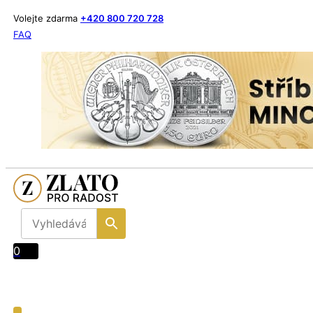
Volejte zdarma
+420 800 720 728
FAQ
0