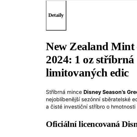
Detaily
New Zealand Mint 
2024: 1 oz stříbrná
limitovaných edic
Stříbrná mince
Disney Season’s Gr
nejoblíbenější sezónní sběratelské 
a čisté investiční stříbro o hmotnost
Oficiální licencovaná Dis