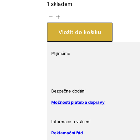
1 skladem
New
Zealand
Mint
Vložit do košíku
DISNEY
SEASON'S
GREETINGS
Přijímáme
HAPPY
CHANUKA
2024
1OZ
STŘÍBRNÁ
Bezpečné dodání
MINCE
Možnosti plateb a dopravy
množství
Informace o vrácení
Reklamační řád