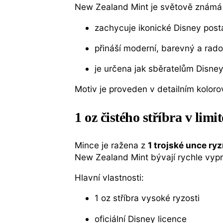
New Zealand Mint je světově známá 
zachycuje ikonické Disney pos
přináší moderní, barevný a rado
je určena jak sběratelům Disney
Motiv je proveden v detailním koloro
1 oz čistého stříbra v limi
Mince je ražena z
1 trojské unce ryz
New Zealand Mint bývají rychle vyp
Hlavní vlastnosti:
1 oz stříbra vysoké ryzosti
oficiální Disney licence