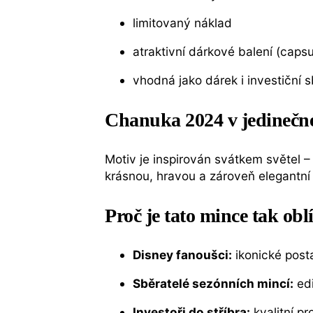
limitovaný náklad
atraktivní dárkové balení (capsu
vhodná jako dárek i investiční 
Chanuka 2024 v jedinečné
Motiv je inspirován svátkem světel 
krásnou, hravou a zároveň elegantní
Proč je tato mince tak obl
Disney fanoušci:
ikonické post
Sběratelé sezónních mincí:
edi
Investoři do stříbra:
kvalitní pr