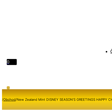
0
/
Obchod
/
New Zealand Mint DISNEY SEASON'S GREETINGS HAPPY 