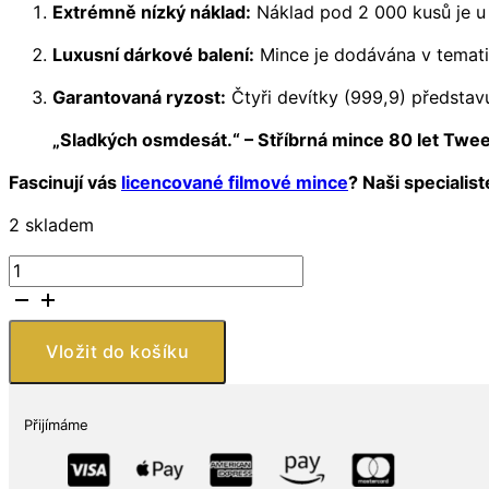
Extrémně nízký náklad:
Náklad pod 2 000 kusů je u
Luxusní dárkové balení:
Mince je dodávána v tematic
Garantovaná ryzost:
Čtyři devítky (999,9) představu
„Sladkých osmdesát.“ – Stříbrná mince 80 let Tweet
Fascinují vás
licencované filmové mince
? Naši specialis
2 skladem
Stříbrná
mince
80
let
Vložit do košíku
Tweetyho
1
oz
Přijímáme
Looney
Tunes