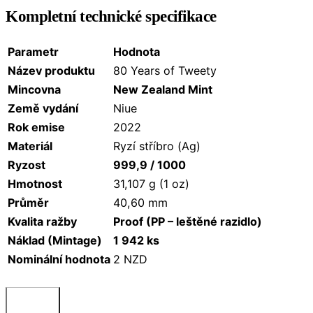
Kompletní technické specifikace
Parametr
Hodnota
Název produktu
80 Years of Tweety
Mincovna
New Zealand Mint
Země vydání
Niue
Rok emise
2022
Materiál
Ryzí stříbro (Ag)
Ryzost
999,9 / 1000
Hmotnost
31,107 g (1 oz)
Průměr
40,60 mm
Kvalita ražby
Proof (PP – leštěné razidlo)
Náklad (Mintage)
1 942 ks
Nominální hodnota
2 NZD