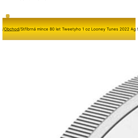
/
Obchod
/
Stříbrná mince 80 let Tweetyho 1 oz Looney Tunes 2022 Ag 