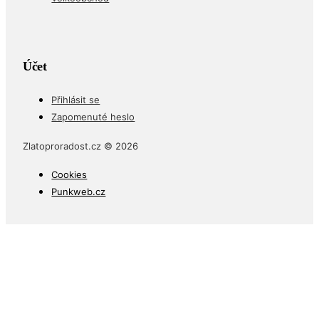
Účet
Přihlásit se
Zapomenuté heslo
Zlatoproradost.cz © 2026
Cookies
Punkweb.cz