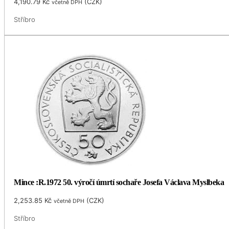
4,190.79
Kč
(
CZK
)
včetně DPH
Stříbro
Mince :R.1972 50. výročí úmrtí sochaře Josefa Václava Myslbeka
2,253.85
Kč
(
CZK
)
včetně DPH
Stříbro