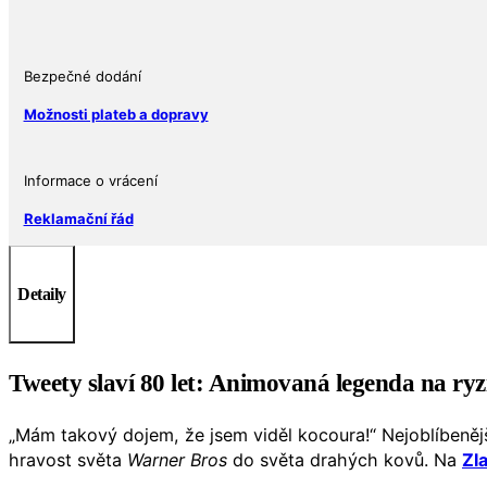
2022
Ag
999,9
Proof
Bezpečné dodání
množství
Možnosti plateb a dopravy
Informace o vrácení
Reklamační řád
Detaily
Tweety slaví 80 let: Animovaná legenda na ryz
„Mám takový dojem, že jsem viděl kocoura!“ Nejoblíbenějš
hravost světa
Warner Bros
do světa drahých kovů. Na
Zl