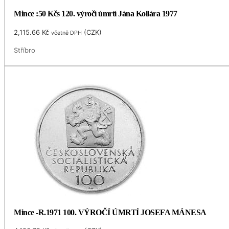
Mince :50 Kčs 120. výročí úmrtí Jána Kollára 1977
2,115.66
Kč
(
CZK
)
včetně DPH
Stříbro
Mince -R.1971 100. VÝROČÍ ÚMRTÍ JOSEFA MÁNESA