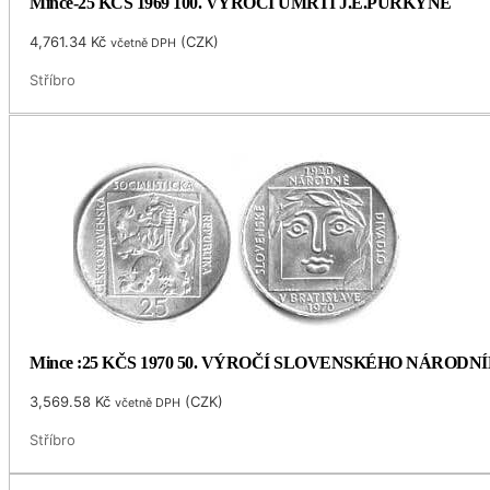
Mince-25 KČS 1969 100. VÝROČÍ ÚMRTÍ J.E.PURKYNĚ
4,761.34
Kč
(
CZK
)
včetně DPH
Stříbro
Mince :25 KČS 1970 50. VÝROČÍ SLOVENSKÉHO NÁRODN
3,569.58
Kč
(
CZK
)
včetně DPH
Stříbro