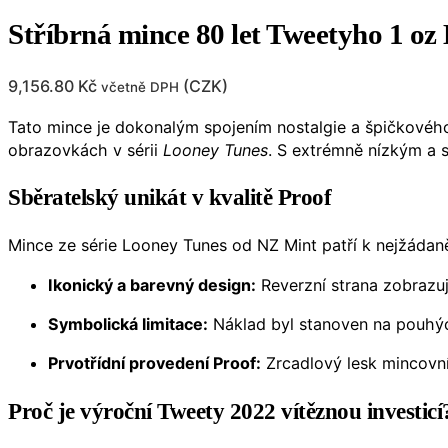
Stříbrná mince 80 let Tweetyho 1 oz
9,156.80
Kč
(
CZK
)
včetně DPH
Tato mince je dokonalým spojením nostalgie a špičkové
obrazovkách v sérii
Looney Tunes
. S extrémně nízkým a 
Sběratelský unikát v kvalitě Proof
Mince ze série Looney Tunes od NZ Mint patří k nejžádan
Ikonický a barevný design:
Reverzní strana zobrazuj
Symbolická limitace:
Náklad byl stanoven na pouh
Prvotřídní provedení Proof:
Zrcadlový lesk mincovní
Proč je výroční Tweety 2022 vítěznou investicí