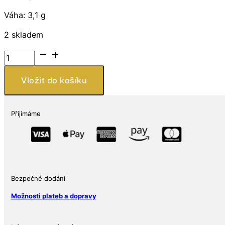
Váha: 3,1 g
2 skladem
Náušnice
ze
stříbra
Vložit do košíku
925
s
háčkem
Přijímáme
ve
tvaru
velrybího
ocasu
v
Bezpečné dodání
kruhu
množství
Možnosti plateb a dopravy