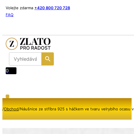
Volejte zdarma
+420 800 720 728
FAQ
0
/
Obchod
/
Náušnice ze stříbra 925 s háčkem ve tvaru velrybího ocasu 