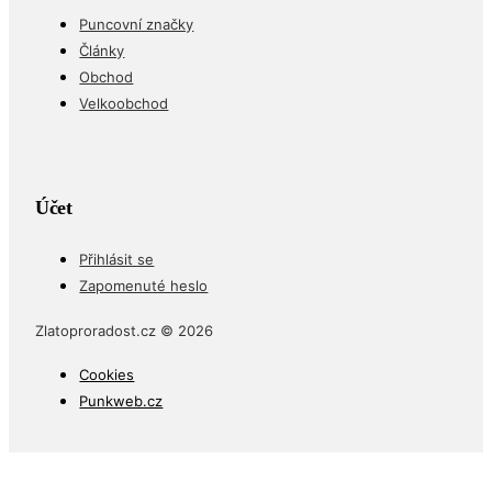
Puncovní značky
Články
Obchod
Velkoobchod
Účet
Přihlásit se
Zapomenuté heslo
Zlatoproradost.cz © 2026
Cookies
Punkweb.cz