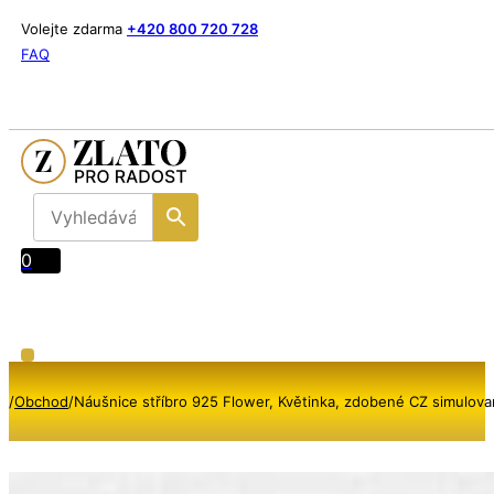
Volejte zdarma
+420 800 720 728
FAQ
0
/
Obchod
/
Náušnice stříbro 925 Flower, Květinka, zdobené CZ simulo