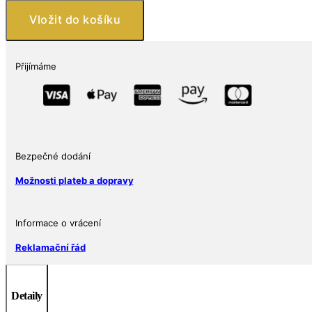
925
Vložit do košíku
Flower,
Květinka,
zdobené
Přijímáme
CZ
simulovaným
diamantem
množství
Bezpečné dodání
Možnosti plateb a dopravy
Informace o vrácení
Reklamační řád
Detaily