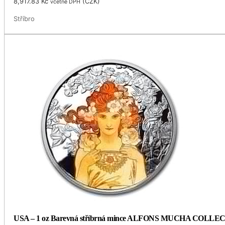
8,917.83
Kč
(
CZK
)
včetně DPH
Stříbro
USA – 1 oz Barevná stříbrná mince ALFONS MUCHA COLLECTI