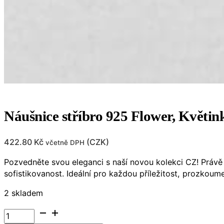
Náušnice stříbro 925 Flower, Květ
422.80
Kč
(
CZK
)
včetně DPH
Pozvedněte svou eleganci s naší novou kolekci CZ! Právě
sofistikovanost. Ideální pro každou příležitost, prozkoumej
2 skladem
Náušnice
stříbro