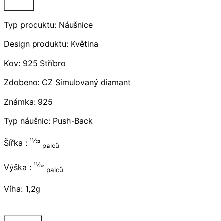
Typ produktu: Náušnice
Design produktu: Květina
Kov: 925 Stříbro
Zdobeno: CZ Simulovaný diamant
Známka: 925
Typ náušnic: Push-Back
11⁄32
Šířka :
palců
11⁄32
Výška :
palců
Víha: 1,2g