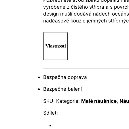
vyrobené z čistého stříbra a s povrch
design mušlí dodává nádech oceánské 
nadčasové kouzlo jemných stříbrných
Vlastnosti
Bezpečná doprava
Bezpečné balení
SKU:
Kategorie:
Malé náušnice
,
Náu
Sdílet: