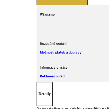
na
háčku
množství
Přijímáme
Bezpečné dodání
Možnosti plateb a dopravy
Informace o vrácení
Reklamační řád
Detaily
Pozvedněte svou sbírku doplňků naši