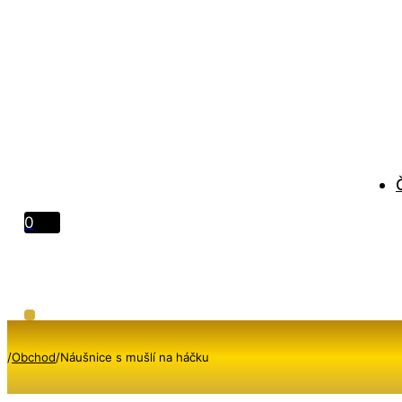
0
/
Obchod
/
Náušnice s mušlí na háčku