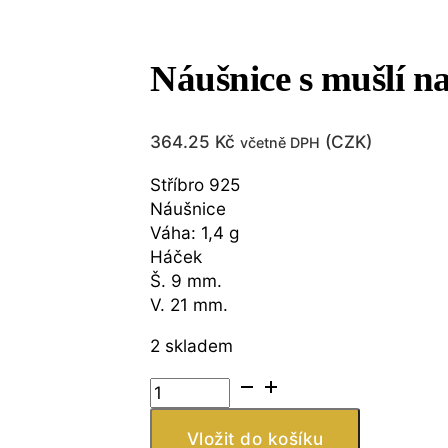
Náušnice s mušlí n
364.25
Kč
(
CZK
)
včetně DPH
Stříbro 925
Náušnice
Váha: 1,4 g
Háček
Š. 9 mm.
V. 21 mm.
2 skladem
Náušnice
s
mušlí
Vložit do košíku