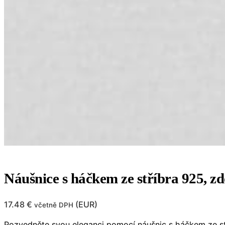
Náušnice s háčkem ze stříbra 925,
17.48
€
(
EUR
)
včetně DPH
Pozvedněte svou eleganci pomocí náušnic s háčkem ze stř