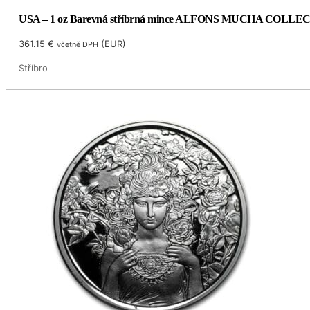
USA – 1 oz Barevná stříbrná mince ALFONS MUCHA COLLECTI
361.15
€
(
EUR
)
včetně DPH
Stříbro