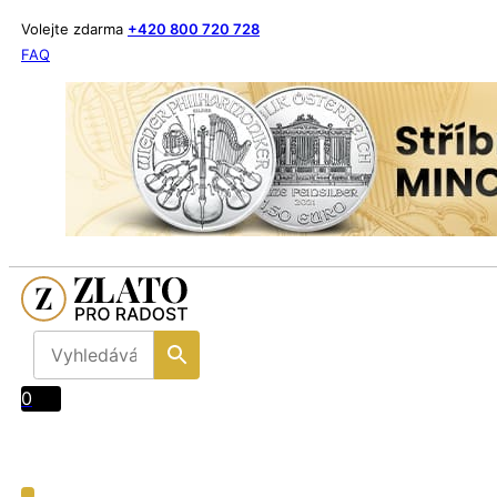
Volejte zdarma
+420 800 720 728
FAQ
0