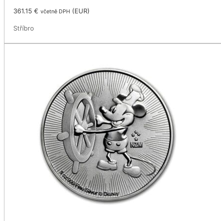
361.15
€
(
EUR
)
včetně DPH
Stříbro