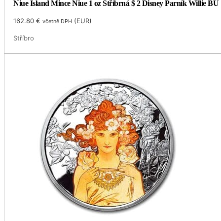
Niue Island Mince Niue 1 oz Stříbrná $ 2 Disney Parník Willie BU
162.80
€
(
EUR
)
včetně DPH
Stříbro