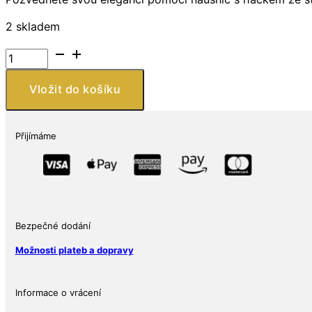
2 skladem
Náušnice
s
háčkem
Vložit do košíku
ze
stříbra
925,
Přijímáme
zdobené
Černým
Onyxem
množství
Bezpečné dodání
Možnosti plateb a dopravy
Informace o vrácení