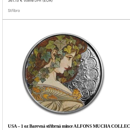
361.15
€
(
EUR
)
včetně DPH
Stříbro
USA – 1 oz Barevná stříbrná mince ALFONS MUCHA COLLECTIO