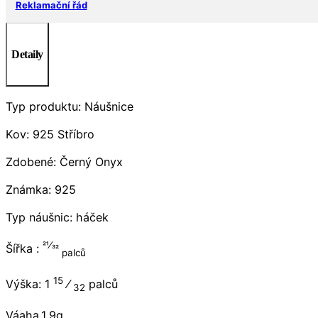
Reklamační řád
Detaily
Typ produktu: Náušnice
Kov: 925 Stříbro
Zdobené: Černý Onyx
Známka: 925
Typ náušnic: háček
21⁄32
Šířka :
palců
15
Výška: 1
⁄
palců
32
Váaha.1,9g