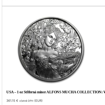
USA – 1 oz Stříbrná mince ALFONS MUCHA COLLECTION: WHIT
361.15
€
(
EUR
)
včetně DPH