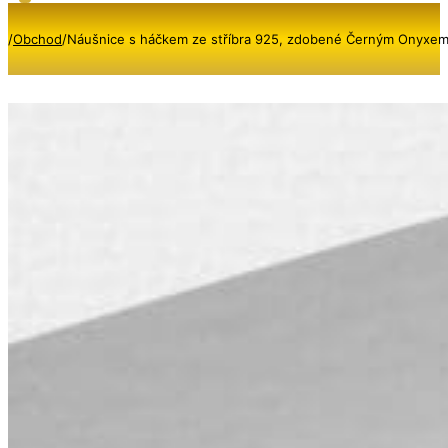
/
Obchod
/
Náušnice s háčkem ze stříbra 925, zdobené Černým Onyxe