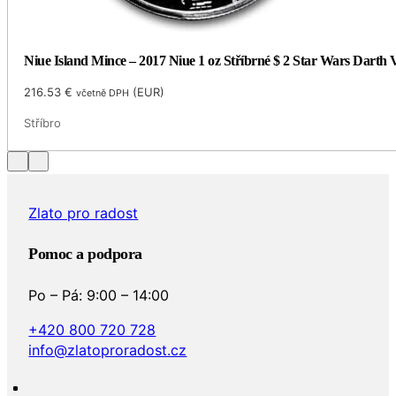
Niue Island Mince – 2017 Niue 1 oz Stříbrné $ 2 Star Wars Darth
216.53
€
(
EUR
)
včetně DPH
Stříbro
…
Zlato pro radost
Pomoc a podpora
Po – Pá: 9:00 – 14:00
+420 800 720 728
info@zlatoproradost.cz