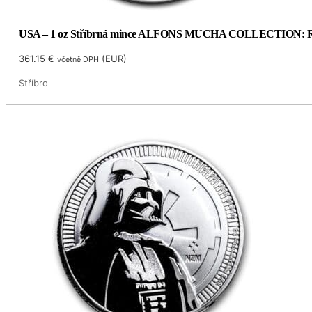
USA – 1 oz Stříbrná mince ALFONS MUCHA COLLECTION: ROSE
361.15
€
(
EUR
)
včetně DPH
Stříbro