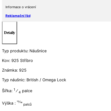
Informace o vrácení
Reklamační řád
Detaily
Typ produktu: Náušnice
Kov: 925 Stříbro
Známka: 925
Typ náušnic: British / Omega Lock
1
Šířka:
⁄
palce
4
13⁄16
Výška :
palců