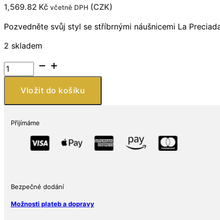
1,569.82
Kč
(
CZK
)
včetně DPH
Pozvedněte svůj styl se stříbrnými náušnicemi La Precia
2 skladem
Náušnice
Omega
Lock
Vložit do košíku
ze
stříbra
925,
Přijímáme
zdobené
granátem
a
černým
spinelem
Bezpečné dodání
množství
Možnosti plateb a dopravy