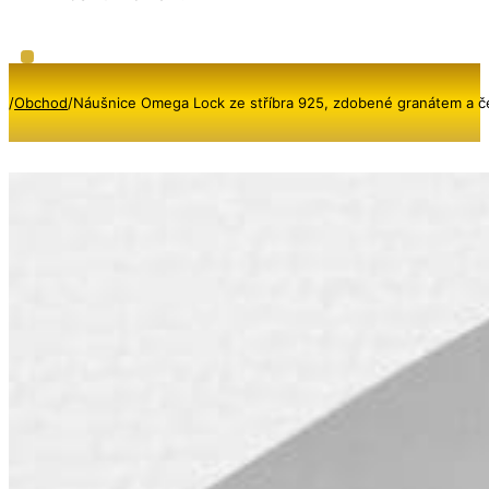
/
Obchod
/
Náušnice Omega Lock ze stříbra 925, zdobené granátem a 