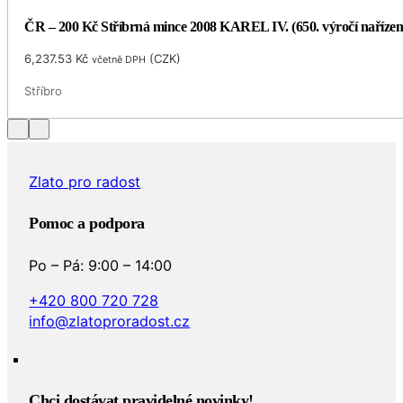
ČR – 200 Kč Stříbrná mince 2008 KAREL IV. (650. výročí naříze
6,237.53
Kč
(
CZK
)
včetně DPH
Stříbro
Zlato pro radost
Pomoc a podpora
Po – Pá: 9:00 – 14:00
+420 800 720 728
info@zlatoproradost.cz
Chci dostávat pravidelné novinky!​