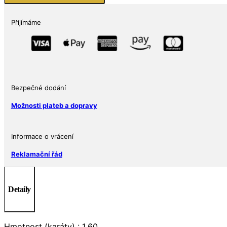
množství
Přijímáme
Bezpečné dodání
Možnosti plateb a dopravy
Informace o vrácení
Reklamační řád
Detaily
Hmotnost (karáty) : 1,60