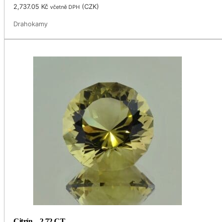
2,737.05
Kč
(
CZK
)
včetně DPH
Drahokamy
Citrín – 2,72 CT