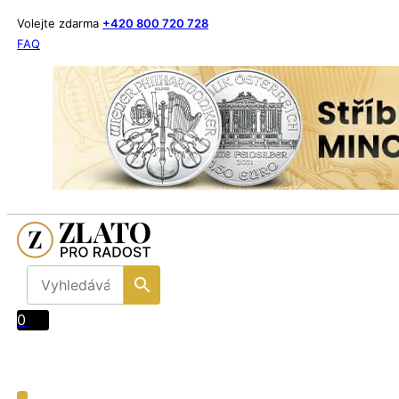
Volejte zdarma
+420 800 720 728
FAQ
0