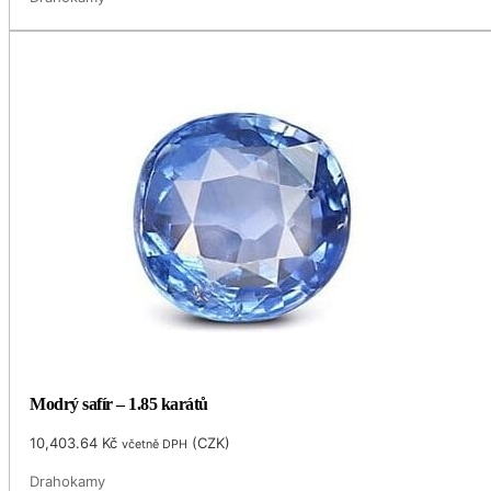
Modrý safír – 1.85 karátů
10,403.64
Kč
(
CZK
)
včetně DPH
Drahokamy