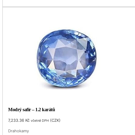
Modrý safír – 1.2 karátů
7,233.36
Kč
(
CZK
)
včetně DPH
Drahokamy