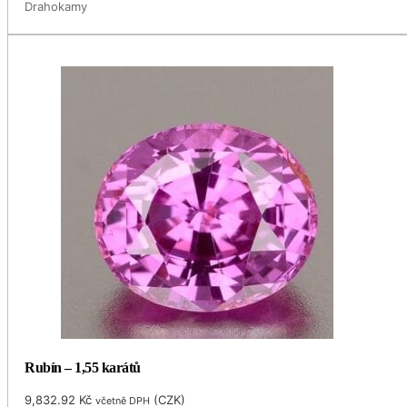
Drahokamy
Rubín – 1,55 karátů
9,832.92
Kč
(
CZK
)
včetně DPH