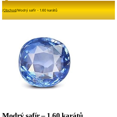
/
Obchod
/
Modrý safír - 1.60 karátů
Modrý safír – 1.60 karátů