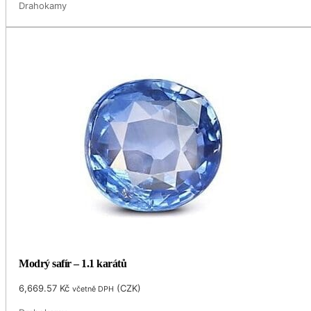
Drahokamy
Modrý safír – 1.1 karátů
6,669.57
Kč
(
CZK
)
včetně DPH