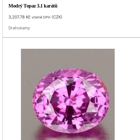
Modrý Topaz 3.1 karátů
3,207.78
Kč
(
CZK
)
včetně DPH
Drahokamy