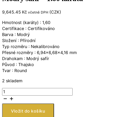
9,645.45
Kč
(
CZK
)
včetně DPH
Hmotnost (karáty) : 1,60
Certifikace : Certifikováno
Barva : Modrý
Složení : Přírodní
Typ rozměru : Nekalibrováno
Přesné rozměry : 6,94×6,68×4,16 mm
Drahokam : Modrý safír
Původ : Thajsko
Tvar : Round
2 skladem
Modrý
safír
-
1.60
Vložit do košíku
karátů