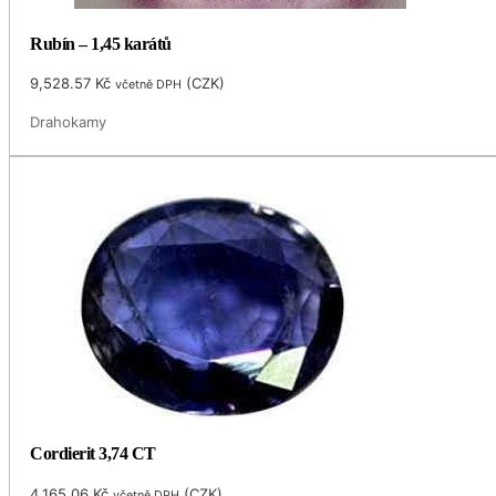
Rubín – 1,45 karátů
9,528.57
Kč
(
CZK
)
včetně DPH
Drahokamy
Cordierit 3,74 CT
4,165.06
Kč
(
CZK
)
včetně DPH