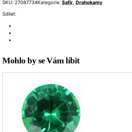
SKU:
27087734
Kategorie:
Safír
,
Drahokamy
Sdílet:
Mohlo by se Vám líbit