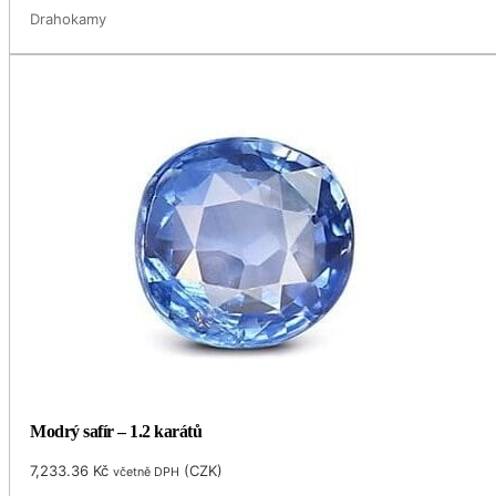
Drahokamy
Modrý safír – 1.2 karátů
7,233.36
Kč
(
CZK
)
včetně DPH