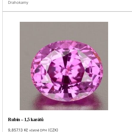
Drahokamy
Rubín – 1,5 karátů
9,857.13
Kč
(
CZK
)
včetně DPH