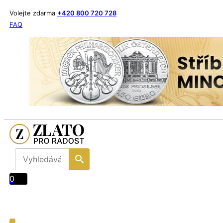
Volejte zdarma
+420 800 720 728
FAQ
0