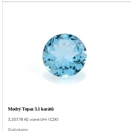
Modrý Topaz 3.1 karátů
3,207.78
Kč
(
CZK
)
včetně DPH
Drahokamy