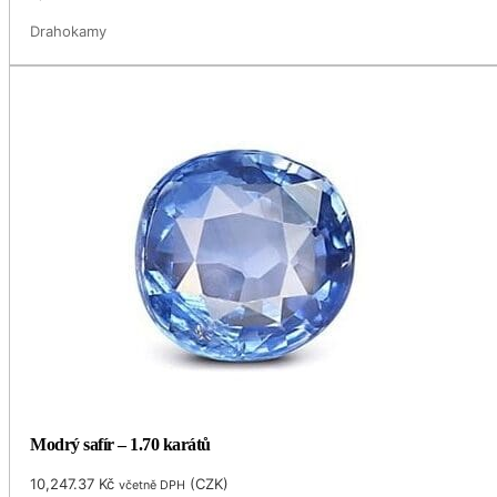
Drahokamy
Modrý safír – 1.70 karátů
10,247.37
Kč
(
CZK
)
včetně DPH