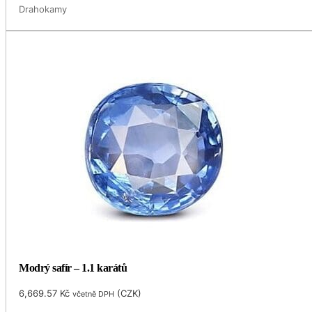
Drahokamy
Modrý safír – 1.1 karátů
6,669.57
Kč
(
CZK
)
včetně DPH