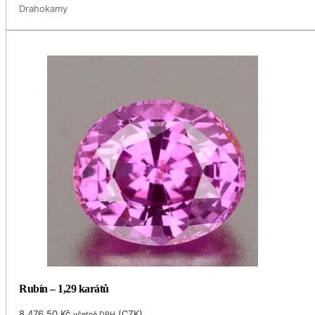
Drahokamy
Rubín – 1,29 karátů
8,476.50
Kč
(
CZK
)
včetně DPH