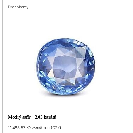
Drahokamy
Modrý safír – 2.03 karátů
11,488.57
Kč
(
CZK
)
včetně DPH