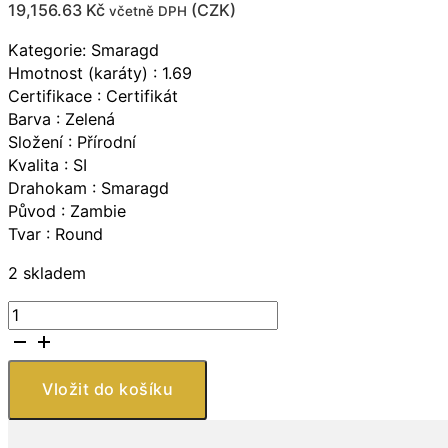
19,156.63
Kč
(
CZK
)
včetně DPH
Kategorie: Smaragd
Hmotnost (karáty) : 1.69
Certifikace : Certifikát
Barva : Zelená
Složení : Přírodní
Kvalita : SI
Drahokam : Smaragd
Původ : Zambie
Tvar : Round
2 skladem
Smaragd
-
1,69
CT
Vložit do košíku
množství