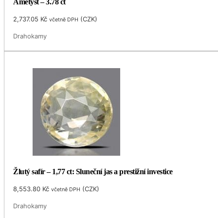
Ametyst – 3.78 ct
2,737.05
Kč
(
CZK
)
včetně DPH
Drahokamy
Žlutý safír – 1,77 ct: Sluneční jas a prestižní investice
8,553.80
Kč
(
CZK
)
včetně DPH
Drahokamy