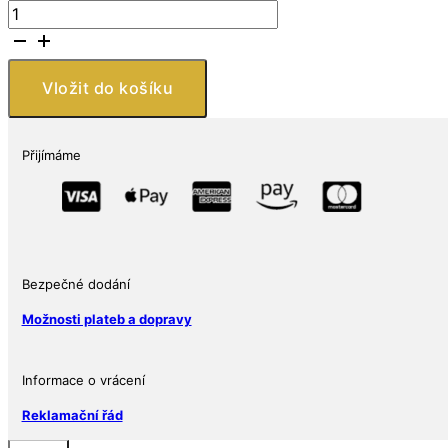
Barbados
–
1
AUD
Vložit do košíku
Stříbrná
mince
2018
Přijímáme
FIFA
WORLD
CUP
TROPHY
(Trofej
Mistrovství
Bezpečné dodání
světa)
Možnosti plateb a dopravy
1
oz
Ag
Informace o vrácení
999
Reklamační řád
množství