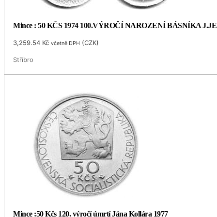
Mince : 50 KČS 1974 100.VÝROČÍ NAROZENÍ BÁSNÍKA J.
3,259.54
Kč
(
CZK
)
včetně DPH
Stříbro
Mince :50 Kčs 120. výročí úmrtí Jána Kollára 1977