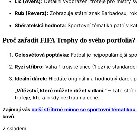
Líc (Avers):
Detailní vyobrazení trofeje pro mistry s
Rub (Reverz):
Zobrazuje státní znak Barbadosu, rok 
Sběratelská hodnota:
Sportovní tématika patří v ka
Proč zařadit FIFA Trophy do svého portfolia?
Celosvětová poptávka:
Fotbal je nejpopulárnější sp
Ryzí stříbro:
Váha 1 trojské unce (1 oz) je standard
Ideální dárek:
Hledáte originální a hodnotný dárek p
„Vítězství, které můžete držet v dlani.“
– Tato stříb
trofeje, která nikdy neztratí na ceně.
Zajímají vás
další stříbrné mince se sportovní tématikou
kovů.
2 skladem