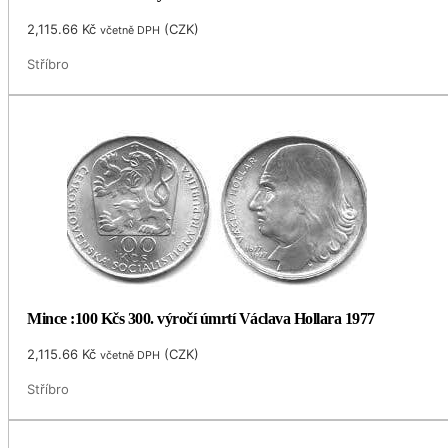
2,115.66
Kč
(
CZK
)
včetně DPH
Stříbro
Mince :100 Kčs 300. výročí úmrtí Václava Hollara 1977
2,115.66
Kč
(
CZK
)
včetně DPH
Stříbro