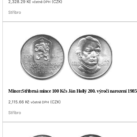
2,328.29
Kč
(
CZK
)
včetně DPH
Stříbro
Mince:Stříbrná mince 100 Kčs Ján Hollý 200. výročí narození 1985
2,115.66
Kč
(
CZK
)
včetně DPH
Stříbro