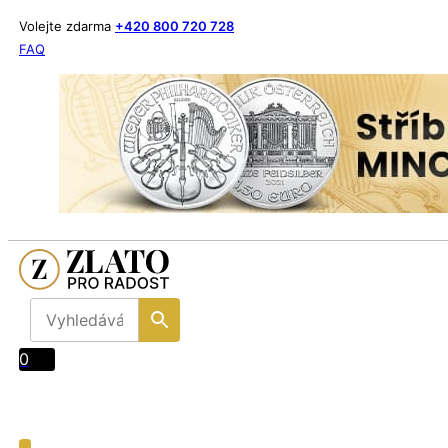
Volejte zdarma
+420 800 720 728
FAQ
0