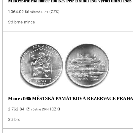
Mince:Stříbrná mince 100 Kčs Petr Brandl 150. výročí úmrtí 1985
1,064.02
Kč
(
CZK
)
včetně DPH
Stříbrné mince
Mince :1986 MĚSTSKÁ PAMÁTKOVÁ REZERVACE PRAH
2,762.84
Kč
(
CZK
)
včetně DPH
Stříbro