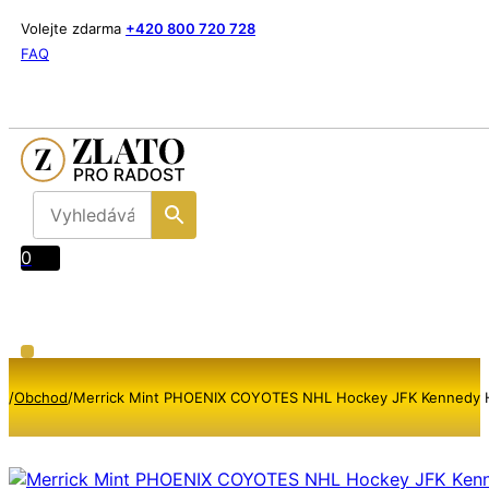
Volejte zdarma
+420 800 720 728
FAQ
0
/
Obchod
/
Merrick Mint PHOENIX COYOTES NHL Hockey JFK Kennedy Half