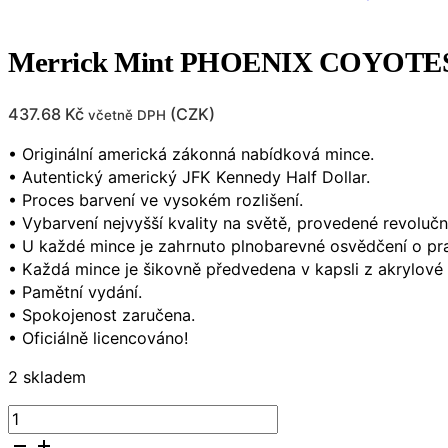
Merrick Mint PHOENIX COYOTES NH
437.68
Kč
(
CZK
)
včetně DPH
• Originální americká zákonná nabídková mince.
• Autentický americký JFK Kennedy Half Dollar.
• Proces barvení ve vysokém rozlišení.
• Vybarvení nejvyšší kvality na světě, provedené revolučn
• U každé mince je zahrnuto plnobarevné osvědčení o pra
• Každá mince je šikovně předvedena v kapsli z akrylové
• Pamětní vydání.
• Spokojenost zaručena.
• Oficiálně licencováno!
2 skladem
Merrick
Mint