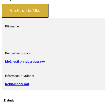
PHOENIX
COYOTES
Vložit do košíku
NHL
Hockey
JFK
Přijímáme
Kennedy
Half
Dollar
americká
mince
Bezpečné dodání
-
Možnosti plateb a dopravy
oficiálně
licencovaná
množství
Informace o vrácení
Reklamační řád
Detaily