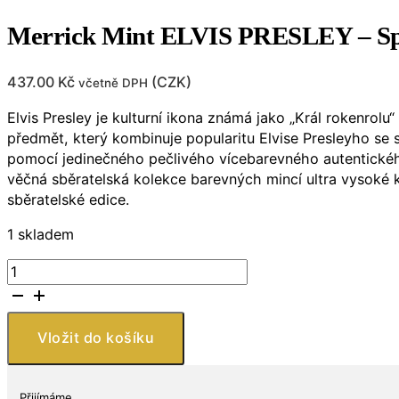
Merrick Mint ELVIS PRESLEY – Sp
437.00
Kč
(
CZK
)
včetně DPH
Elvis Presley je kulturní ikona známá jako „Král rokenrol
předmět, který kombinuje popularitu Elvise Presleyho se 
pomocí jedinečného pečlivého vícebarevného autentického 
věčná sběratelská kolekce barevných mincí ultra vysoké k
sběratelské edice.
1 skladem
Merrick
Mint
ELVIS
PRESLEY
Vložit do košíku
-
Spinout
-
Přijímáme