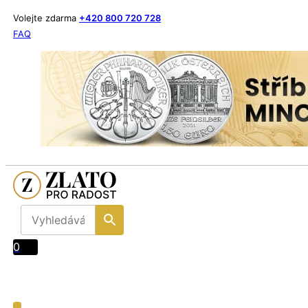
Volejte zdarma
+420 800 720 728
FAQ
0