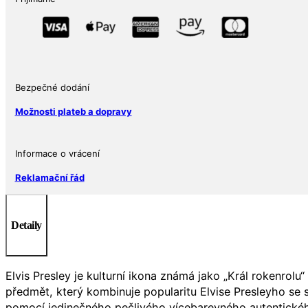
FILM
JFK
Kennedy
Half
Dollar
množství
Bezpečné dodání
Možnosti plateb a dopravy
Informace o vrácení
Reklamační řád
Detaily
Elvis Presley je kulturní ikona známá jako „Král rokenrol
předmět, který kombinuje popularitu Elvise Presleyho se 
pomocí jedinečného pečlivého vícebarevného autentického 