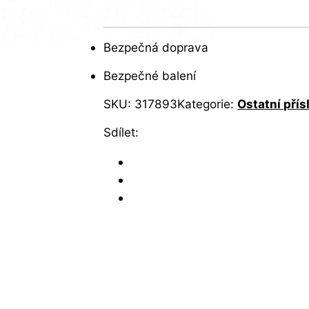
Bezpečná doprava
Bezpečné balení
SKU:
317893
Kategorie:
Ostatní přís
Sdílet: