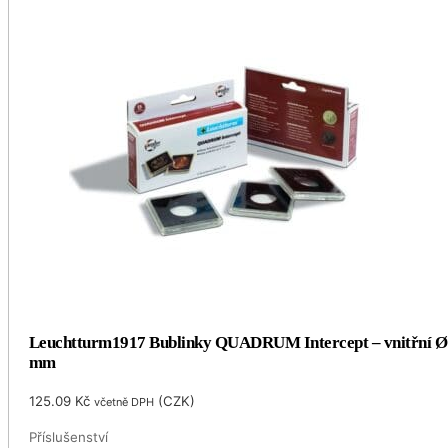
Leuchtturm1917 Bublinky QUADRUM Intercept – vnitřní Ø
mm
125.09
Kč
(
CZK
)
včetně DPH
Příslušenství