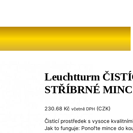
Leuchtturm ČIS
STŘÍBRNÉ MINCE
230.68
Kč
(
CZK
)
včetně DPH
Čisticí prostředek s vysoce kvalitní
Jak to funguje: Ponořte mince do koup