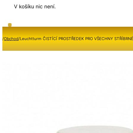
V košíku nic není.
/
Obchod
/
Leuchtturm ČISTÍCÍ PROSTŘEDEK PRO VŠECHNY STŘÍBRNÉ