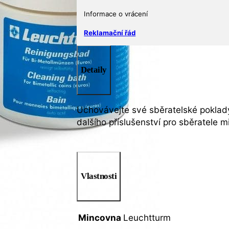
Informace o vrácení
Reklamační řád
Detaily
Uchovávejte své sběratelské poklady 
dalšího příslušenství pro sběratele 
Vlastnosti
Mincovna
Leuchtturm