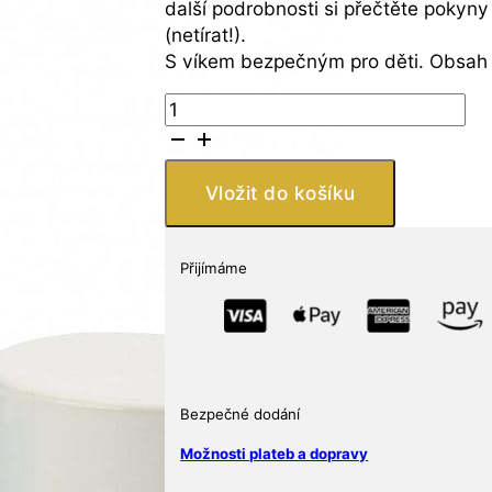
další podrobnosti si přečtěte pokyn
(netírat!).
S víkem bezpečným pro děti. Obsah 7
Leuchtturm
ČISTÍCÍ
PROSTŘEDEK
PRO
Vložit do košíku
VŠECHNY
STŘÍBRNÉ
MINCE
Přijímáme
,
150
ML
množství
Bezpečné dodání
Možnosti plateb a dopravy