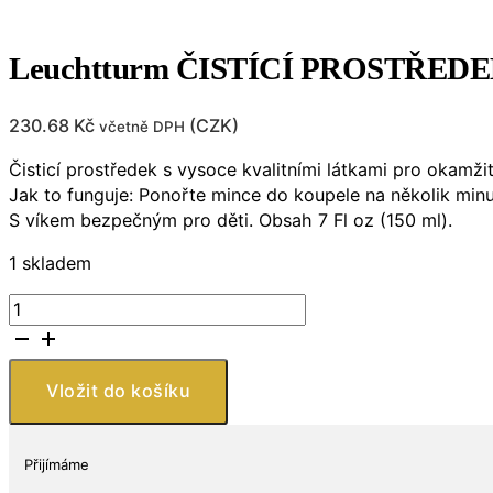
Leuchtturm ČISTÍCÍ PROSTŘED
230.68
Kč
(
CZK
)
včetně DPH
Čisticí prostředek s vysoce kvalitními látkami pro okamži
Jak to funguje: Ponořte mince do koupele na několik minut
S víkem bezpečným pro děti. Obsah 7 Fl oz (150 ml).
1 skladem
Leuchtturm
ČISTÍCÍ
PROSTŘEDEK
PRO
Vložit do košíku
VŠECHNY
BIMETALOVÉ
MINCE
Přijímáme
,