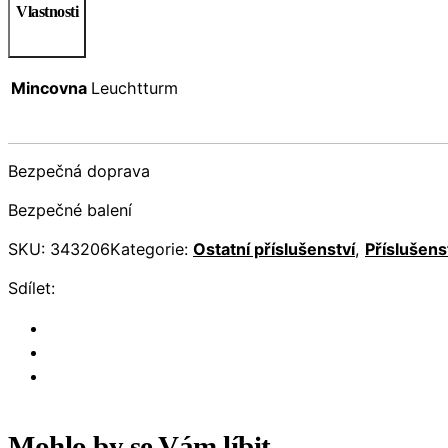
Vlastnosti
Mincovna
Leuchtturm
Bezpečná doprava
Bezpečné balení
SKU:
343206
Kategorie:
Ostatní příslušenství
,
Příslušens
Sdílet:
Mohlo by se Vám líbit